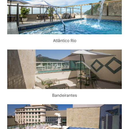
Atlântico Rio
Bandeirantes