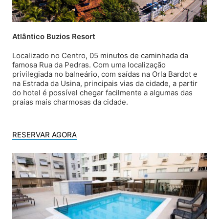
Atlântico Buzios Resort
Localizado no Centro, 05 minutos de caminhada da
famosa Rua da Pedras. Com uma localização
privilegiada no balneário, com saídas na Orla Bardot e
na Estrada da Usina, principais vias da cidade, a partir
do hotel é possível chegar facilmente a algumas das
praias mais charmosas da cidade.
RESERVAR AGORA