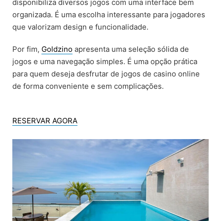
disponibiliza diversos jogos com uma interface bem
recognition into active mastery. Combine lookups with
organizada. É uma escolha interessante para jogadores
reading and speaking tasks, and treat the translator as a
que valorizam design e funcionalidade.
bridge between encountering unfamiliar items and
making them part of your productive repertoire.
Por fim,
Goldzino
apresenta uma seleção sólida de
jogos e uma navegação simples. É uma opção prática
para quem deseja desfrutar de jogos de casino online
de forma conveniente e sem complicações.
RESERVAR AGORA