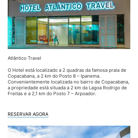
Atlântico Travel
O Hotel está localizado a 2 quadras da famosa praia de
Copacabana, a 2 km do Posto 8 – Ipanema.
Convenientemente localizada no bairro de Copacabana,
a propriedade está situada a 2 km da Lagoa Rodrigo de
Freitas e a 2,1 km do Posto 7 – Arpoador.
RESERVAR AGORA