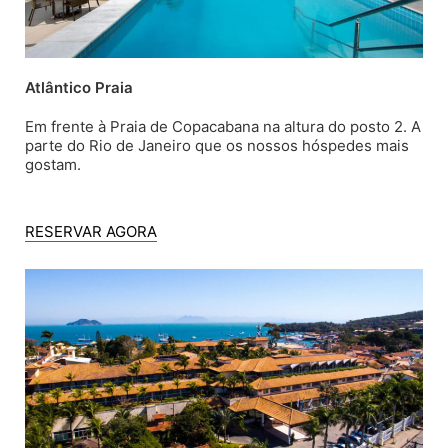
Atlântico Praia
Em frente à Praia de Copacabana na altura do posto 2. A
parte do Rio de Janeiro que os nossos hóspedes mais
gostam.
RESERVAR AGORA