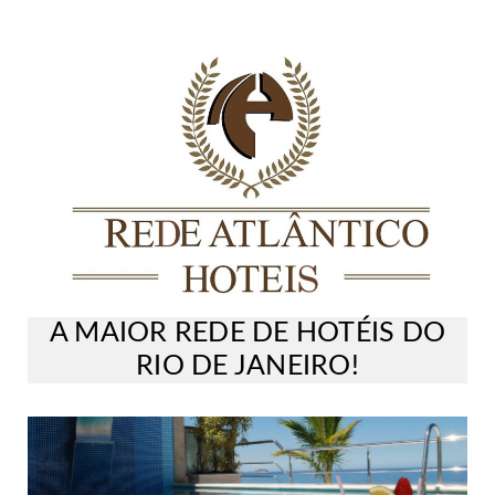
Skip
to
content
A MAIOR REDE DE HOTÉIS DO
RIO DE JANEIRO!