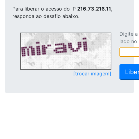
Para liberar o acesso
do IP
216.73.216.11
,
responda ao desafio abaixo.
Digite 
lado no
[trocar imagem]