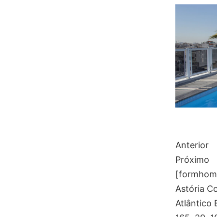
Anterior
Próximo
[formhome 
Astória Co
Atlântico 