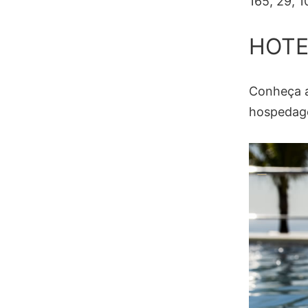
165, 29, 1
HOTE
Conheça a
hospedage