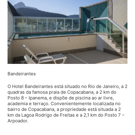
Bandeirantes
O Hotel Bandeirantes está situado no Rio de Janeiro, a 2
quadras da famosa praia de Copacabana, a 2 km do
Posto 8 – Ipanema, e dispõe de piscina ao ar livre,
academia e terraço. Convenientemente localizada no
bairro de Copacabana, a propriedade está situada a 2
km da Lagoa Rodrigo de Freitas e a 2,1 km do Posto 7 –
Arpoador.