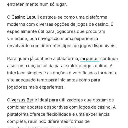
entretenimento num só lugar.
O
Casino Lebull
destaca-se como uma plataforma
moderna com diversas opções de jogos de casino. É
especialmente útil para jogadores que procuram
variedade, boa navegação e uma experiência
envolvente com diferentes tipos de jogos disponíveis.
Para quem já conhece a plataforma,
mrpunter
continua
a ser uma opção sólida para explorar jogos online. A
interface simples e as opções diversificadas tornam o
site adequado tanto para iniciantes como para
jogadores mais experientes.
O
Versus Bet
é ideal para utilizadores que gostam de
combinar apostas desportivas com jogos de casino. A
plataforma oferece flexibilidade e uma experiência
completa, reunindo diferentes formas de