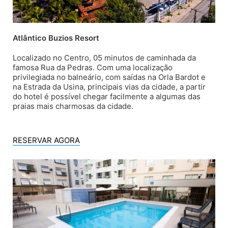
Atlântico Buzios Resort
Localizado no Centro, 05 minutos de caminhada da
famosa Rua da Pedras. Com uma localização
privilegiada no balneário, com saídas na Orla Bardot e
na Estrada da Usina, principais vias da cidade, a partir
do hotel é possível chegar facilmente a algumas das
praias mais charmosas da cidade.
RESERVAR AGORA