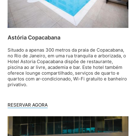
Astória Copacabana
Situado a apenas 300 metros da praia de Copacabana,
no Rio de Janeiro, em uma rua tranquila e arborizada, o
Hotel Astoria Copacabana dispõe de restaurante,
piscina ao ar livre, academia e bar. Este hotel também
oferece lounge compartilhado, serviços de quarto e
quartos com ar-condicionado, Wi-Fi gratuito e banheiro
privativo.
RESERVAR AGORA