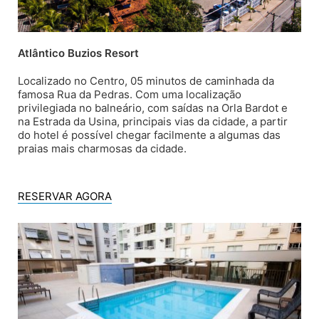
Atlântico Buzios Resort
Localizado no Centro, 05 minutos de caminhada da
famosa Rua da Pedras. Com uma localização
privilegiada no balneário, com saídas na Orla Bardot e
na Estrada da Usina, principais vias da cidade, a partir
do hotel é possível chegar facilmente a algumas das
praias mais charmosas da cidade.
RESERVAR AGORA