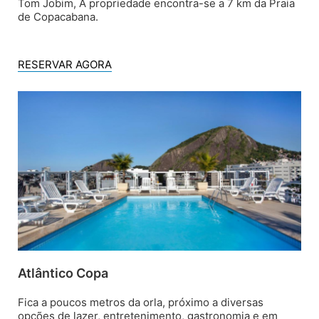
Tom Jobim, A propriedade encontra-se a 7 km da Praia
de Copacabana.
RESERVAR AGORA
Atlântico Copa
Fica a poucos metros da orla, próximo a diversas
opções de lazer, entretenimento, gastronomia e em