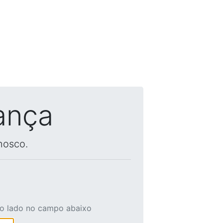
ança
nosco.
ao lado no campo abaixo