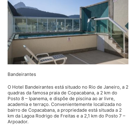
Bandeirantes
O Hotel Bandeirantes está situado no Rio de Janeiro, a 2
quadras da famosa praia de Copacabana, a 2 km do
Posto 8 – Ipanema, e dispõe de piscina ao ar livre,
academia e terraço. Convenientemente localizada no
bairro de Copacabana, a propriedade está situada a 2
km da Lagoa Rodrigo de Freitas e a 2,1 km do Posto 7 –
Arpoador.