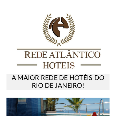
Skip
to
content
A MAIOR REDE DE HOTÉIS DO
RIO DE JANEIRO!