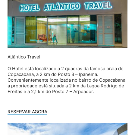
Atlântico Travel
O Hotel está localizado a 2 quadras da famosa praia de
Copacabana, a 2 km do Posto 8 – Ipanema.
Convenientemente localizada no bairro de Copacabana,
a propriedade está situada a 2 km da Lagoa Rodrigo de
Freitas e a 2,1 km do Posto 7 – Arpoador.
RESERVAR AGORA