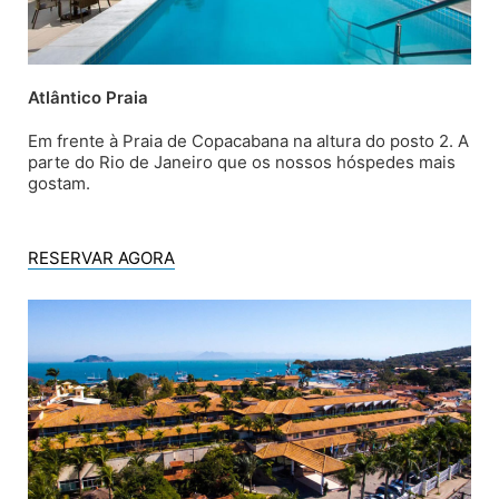
Atlântico Praia
Em frente à Praia de Copacabana na altura do posto 2. A
parte do Rio de Janeiro que os nossos hóspedes mais
gostam.
RESERVAR AGORA