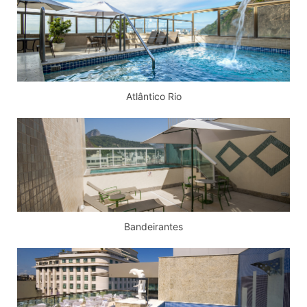
Atlântico Rio
Bandeirantes