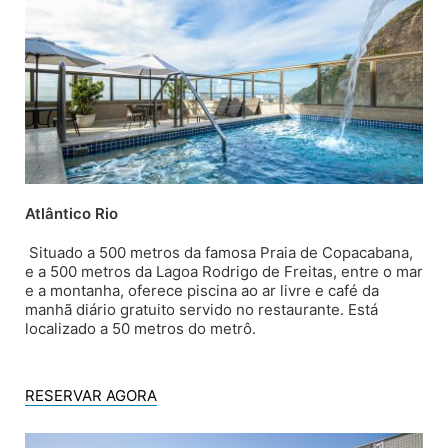
Atlântico Rio
Situado a 500 metros da famosa Praia de Copacabana,
e a 500 metros da Lagoa Rodrigo de Freitas, entre o mar
e a montanha, oferece piscina ao ar livre e café da
manhã diário gratuito servido no restaurante. Está
localizado a 50 metros do metrô.
RESERVAR AGORA