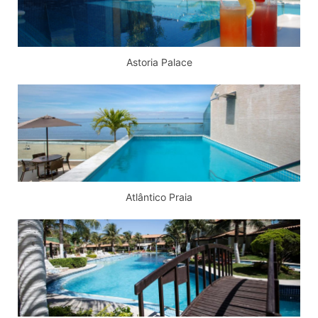
Astoria Palace
Atlântico Praia