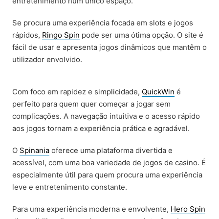
entretenimento num único espaço.
Se procura uma experiência focada em slots e jogos
rápidos,
Ringo Spin
pode ser uma ótima opção. O site é
fácil de usar e apresenta jogos dinâmicos que mantêm o
utilizador envolvido.
The Collins online translator is a convenient companion
Com foco em rapidez e simplicidade,
QuickWin
é
for learners who want quick access to translations,
perfeito para quem quer começar a jogar sem
definitions, and usage examples. Its clear interface
complicações. A navegação intuitiva e o acesso rápido
helps you check forms, see synonyms, and compare
aos jogos tornam a experiência prática e agradável.
contexts so that new words stick. By practicing with
sentences and listening to pronunciations, you can
O
Spinania
oferece uma plataforma divertida e
strengthen recall and apply terms more confidently in
acessível, com uma boa variedade de jogos de casino. É
writing and speech. For focused study, use the built-in
especialmente útil para quem procura uma experiência
search and example sentences to build targeted
leve e entretenimento constante.
vocabulary
lists and note subtle differences in meaning.
Regularly revisiting entries and testing yourself on
Para uma experiência moderna e envolvente,
Hero Spin
collocations and phrasal verbs turns passive