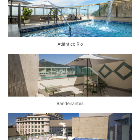
Atlântico Rio
Bandeirantes