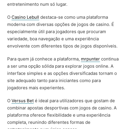
entretenimento num só lugar.
O
Casino Lebull
destaca-se como uma plataforma
moderna com diversas opções de jogos de casino. É
especialmente útil para jogadores que procuram
variedade, boa navegação e uma experiência
envolvente com diferentes tipos de jogos disponíveis.
Para quem já conhece a plataforma,
mrpunter
continua
a ser uma opção sólida para explorar jogos online. A
interface simples e as opções diversificadas tornam o
site adequado tanto para iniciantes como para
jogadores mais experientes.
O
Versus Bet
é ideal para utilizadores que gostam de
combinar apostas desportivas com jogos de casino. A
plataforma oferece flexibilidade e uma experiência
completa, reunindo diferentes formas de