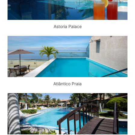
Astoria Palace
Atlântico Praia