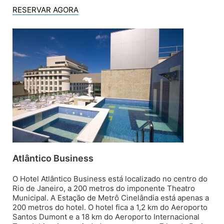
RESERVAR AGORA
Atlântico Business
O Hotel Atlântico Business está localizado no centro do
Rio de Janeiro, a 200 metros do imponente Theatro
Municipal. A Estação de Metrô Cinelândia está apenas a
200 metros do hotel. O hotel fica a 1,2 km do Aeroporto
Santos Dumont e a 18 km do Aeroporto Internacional