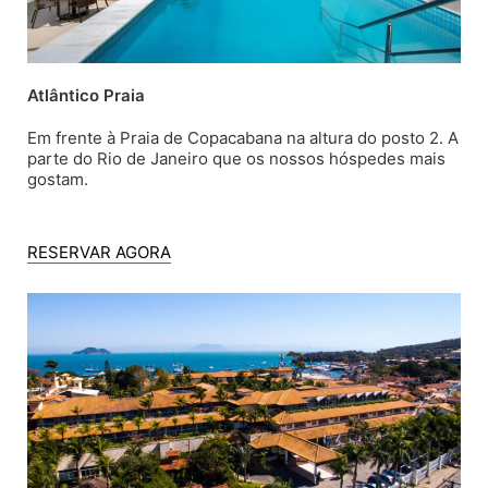
Atlântico Praia
Em frente à Praia de Copacabana na altura do posto 2. A
parte do Rio de Janeiro que os nossos hóspedes mais
gostam.
RESERVAR AGORA