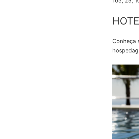
165, 29, 1
HOTE
Conheça a
hospedage