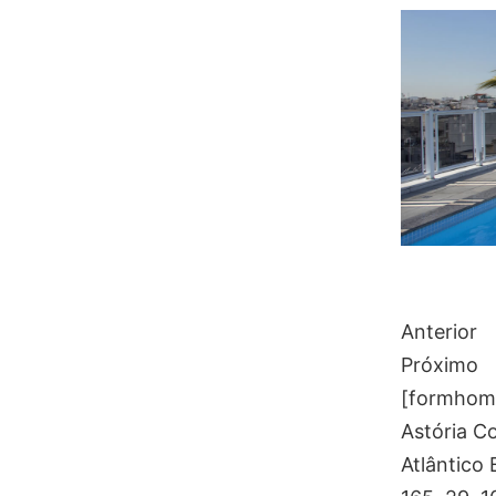
Anterior
Próximo
[formhome 
Astória Co
Atlântico 