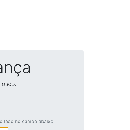
ança
nosco.
ao lado no campo abaixo