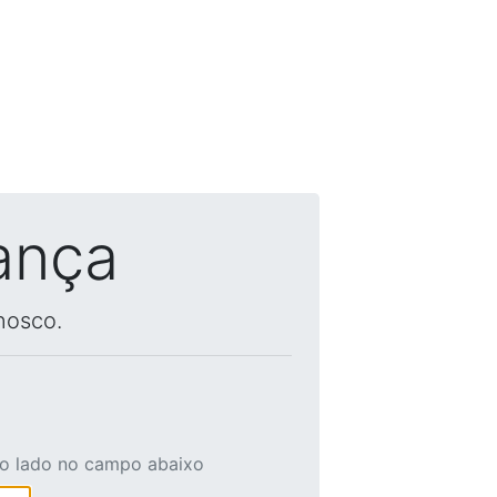
ança
nosco.
ao lado no campo abaixo