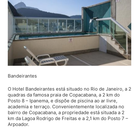
Bandeirantes
O Hotel Bandeirantes está situado no Rio de Janeiro, a 2
quadras da famosa praia de Copacabana, a 2 km do
Posto 8 – Ipanema, e dispõe de piscina ao ar livre,
academia e terraço. Convenientemente localizada no
bairro de Copacabana, a propriedade está situada a 2
km da Lagoa Rodrigo de Freitas e a 2,1 km do Posto 7 –
Arpoador.