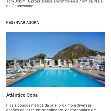
Tom Jobim, A propriedade encontra-se a 7 km da Praia
de Copacabana.
RESERVAR AGORA
Atlântico Copa
Fica a poucos metros da orla, próximo a diversas
opções de lazer, entretenimento, gastronomia e em