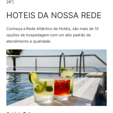
28″]
HOTEIS DA NOSSA REDE
Conheça a Rede Altântico de Hotéis, são mais de 10
opções de hospedagem com um alto padrão de
atendimento e qualidade.