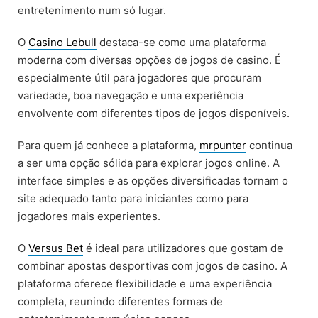
entretenimento num só lugar.
O
Casino Lebull
destaca-se como uma plataforma
moderna com diversas opções de jogos de casino. É
especialmente útil para jogadores que procuram
variedade, boa navegação e uma experiência
envolvente com diferentes tipos de jogos disponíveis.
Para quem já conhece a plataforma,
mrpunter
continua
a ser uma opção sólida para explorar jogos online. A
interface simples e as opções diversificadas tornam o
site adequado tanto para iniciantes como para
jogadores mais experientes.
O
Versus Bet
é ideal para utilizadores que gostam de
combinar apostas desportivas com jogos de casino. A
plataforma oferece flexibilidade e uma experiência
completa, reunindo diferentes formas de