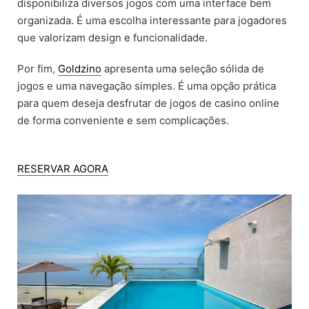
disponibiliza diversos jogos com uma interface bem
recognition into active mastery. Combine lookups with
organizada. É uma escolha interessante para jogadores
reading and speaking tasks, and treat the translator as a
que valorizam design e funcionalidade.
bridge between encountering unfamiliar items and
making them part of your productive repertoire.
Por fim,
Goldzino
apresenta uma seleção sólida de
jogos e uma navegação simples. É uma opção prática
para quem deseja desfrutar de jogos de casino online
de forma conveniente e sem complicações.
RESERVAR AGORA