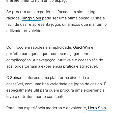
entretenimento num único espaço.
Se procura uma experiência focada em slots e jogos
rápidos,
Ringo Spin
pode ser uma ótima opção. O site é
fácil de usar e apresenta jogos dinâmicos que mantêm o
utilizador envolvido.
The Collins online translator is a convenient companion
Com foco em rapidez e simplicidade,
QuickWin
é
for learners who want quick access to translations,
perfeito para quem quer começar a jogar sem
definitions, and usage examples. Its clear interface
complicações. A navegação intuitiva e o acesso rápido
helps you check forms, see synonyms, and compare
aos jogos tornam a experiência prática e agradável.
contexts so that new words stick. By practicing with
sentences and listening to pronunciations, you can
O
Spinania
oferece uma plataforma divertida e
strengthen recall and apply terms more confidently in
acessível, com uma boa variedade de jogos de casino. É
writing and speech. For focused study, use the built-in
especialmente útil para quem procura uma experiência
search and example sentences to build targeted
leve e entretenimento constante.
vocabulary
lists and note subtle differences in meaning.
Regularly revisiting entries and testing yourself on
Para uma experiência moderna e envolvente,
Hero Spin
collocations and phrasal verbs turns passive