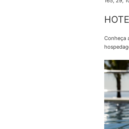
165, 29, 1
HOTE
Conheça a
hospedage