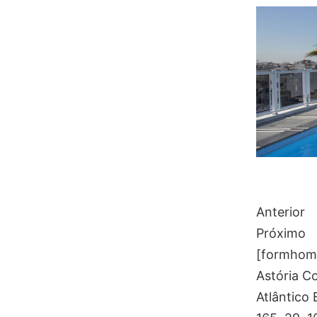
Anterior
Próximo
[formhome 
Astória Co
Atlântico 