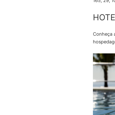
165, 29, 1
HOTE
Conheça a
hospedage