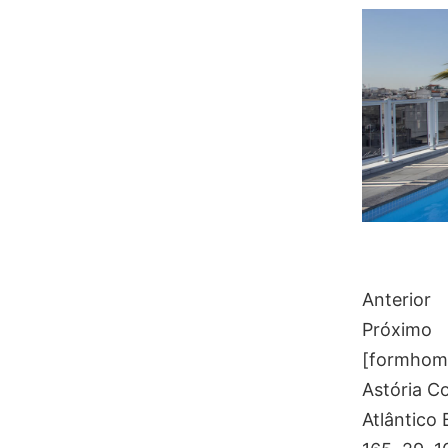
Anterior
Próximo
[formhome 
Astória Co
Atlântico 