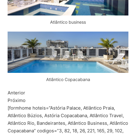
Atlântico business
Atlântico Copacabana
Anterior
Próximo
[formhome hoteis=”Astória Palace, Atlântico Praia,
Atlântico Búzios, Astória Copacabana, Atlântico Travel,
Atlântico Rio, Bandeirantes, Atlântico Business, Atlântico
Copacabana” codigos=”3, 82, 18, 26, 221, 165, 29, 102,