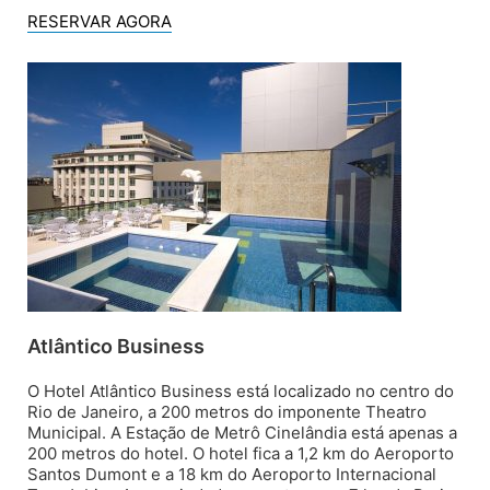
RESERVAR AGORA
Atlântico Business
O Hotel Atlântico Business está localizado no centro do
Rio de Janeiro, a 200 metros do imponente Theatro
Municipal. A Estação de Metrô Cinelândia está apenas a
200 metros do hotel. O hotel fica a 1,2 km do Aeroporto
Santos Dumont e a 18 km do Aeroporto Internacional