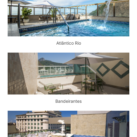
Atlântico Rio
Bandeirantes