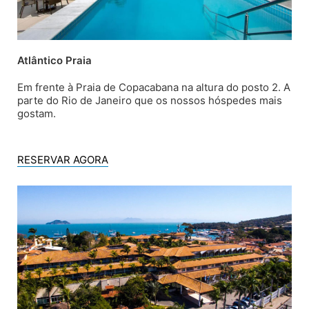
Atlântico Praia
Em frente à Praia de Copacabana na altura do posto 2. A
parte do Rio de Janeiro que os nossos hóspedes mais
gostam.
RESERVAR AGORA