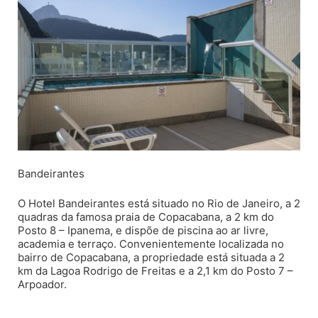
Bandeirantes
O Hotel Bandeirantes está situado no Rio de Janeiro, a 2
quadras da famosa praia de Copacabana, a 2 km do
Posto 8 – Ipanema, e dispõe de piscina ao ar livre,
academia e terraço. Convenientemente localizada no
bairro de Copacabana, a propriedade está situada a 2
km da Lagoa Rodrigo de Freitas e a 2,1 km do Posto 7 –
Arpoador.