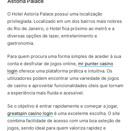
Astória Palace
O Hotel Astoria Palace possui uma localização
privilegiada. Localizado em um dos bairros mais nobres
do Rio de Janeiro, o Hotel fica próximo ao metrô e a
diversas opções de lazer, entretenimento e
gastronomia.
Para quem procura uma forma simples de aceder à sua
conta e desfrutar de jogos online,
mr punter casino
login
oferece uma plataforma prática e intuitiva. Os
utilizadores podem encontrar uma variedade de jogos
de casino e aproveitar funcionalidades úteis que tornam
a experiência mais fluida e acessível.
Se o objetivo é entrar rapidamente e começar a jogar,
greatspin casino login
é uma excelente escolha. O site
combina facilidade de acesso com uma boa seleção de
jogos, sendo ideal para quem valoriza rapidez e