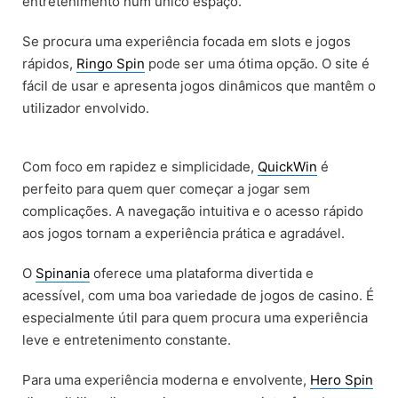
entretenimento num único espaço.
Se procura uma experiência focada em slots e jogos
rápidos,
Ringo Spin
pode ser uma ótima opção. O site é
fácil de usar e apresenta jogos dinâmicos que mantêm o
utilizador envolvido.
The Collins online translator is a convenient companion
Com foco em rapidez e simplicidade,
QuickWin
é
for learners who want quick access to translations,
perfeito para quem quer começar a jogar sem
definitions, and usage examples. Its clear interface
complicações. A navegação intuitiva e o acesso rápido
helps you check forms, see synonyms, and compare
aos jogos tornam a experiência prática e agradável.
contexts so that new words stick. By practicing with
sentences and listening to pronunciations, you can
O
Spinania
oferece uma plataforma divertida e
strengthen recall and apply terms more confidently in
acessível, com uma boa variedade de jogos de casino. É
writing and speech. For focused study, use the built-in
especialmente útil para quem procura uma experiência
search and example sentences to build targeted
leve e entretenimento constante.
vocabulary
lists and note subtle differences in meaning.
Regularly revisiting entries and testing yourself on
Para uma experiência moderna e envolvente,
Hero Spin
collocations and phrasal verbs turns passive