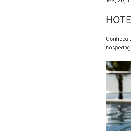
165, 29, 1
HOTE
Conheça a
hospedage