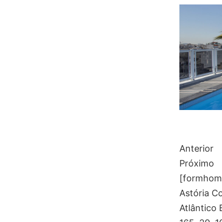
Anterior
Próximo
[formhome 
Astória Co
Atlântico 