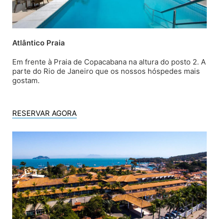
Atlântico Praia
Em frente à Praia de Copacabana na altura do posto 2. A
parte do Rio de Janeiro que os nossos hóspedes mais
gostam.
RESERVAR AGORA