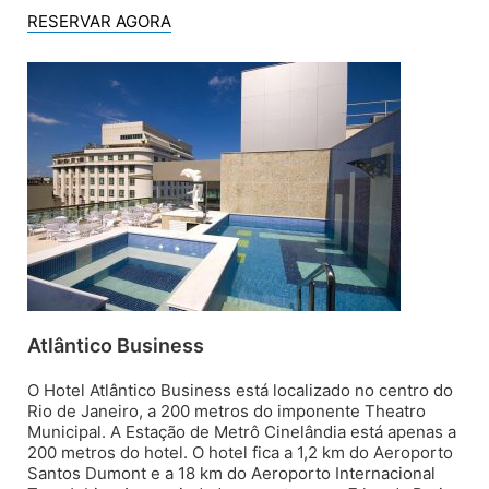
RESERVAR AGORA
Atlântico Business
O Hotel Atlântico Business está localizado no centro do
Rio de Janeiro, a 200 metros do imponente Theatro
Municipal. A Estação de Metrô Cinelândia está apenas a
200 metros do hotel. O hotel fica a 1,2 km do Aeroporto
Santos Dumont e a 18 km do Aeroporto Internacional