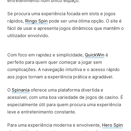
entretenimento num único espaço.
Se procura uma experiência focada em slots e jogos
rápidos,
Ringo Spin
pode ser uma ótima opção. O site é
fácil de usar e apresenta jogos dinâmicos que mantêm o
utilizador envolvido.
The Collins online translator is a convenient companion
Com foco em rapidez e simplicidade,
QuickWin
é
for learners who want quick access to translations,
perfeito para quem quer começar a jogar sem
definitions, and usage examples. Its clear interface
complicações. A navegação intuitiva e o acesso rápido
helps you check forms, see synonyms, and compare
aos jogos tornam a experiência prática e agradável.
contexts so that new words stick. By practicing with
sentences and listening to pronunciations, you can
O
Spinania
oferece uma plataforma divertida e
strengthen recall and apply terms more confidently in
acessível, com uma boa variedade de jogos de casino. É
writing and speech. For focused study, use the built-in
especialmente útil para quem procura uma experiência
search and example sentences to build targeted
leve e entretenimento constante.
vocabulary
lists and note subtle differences in meaning.
Regularly revisiting entries and testing yourself on
Para uma experiência moderna e envolvente,
Hero Spin
collocations and phrasal verbs turns passive