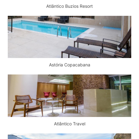
Atlântico Buzios Resort
Astória Copacabana
Atlântico Travel