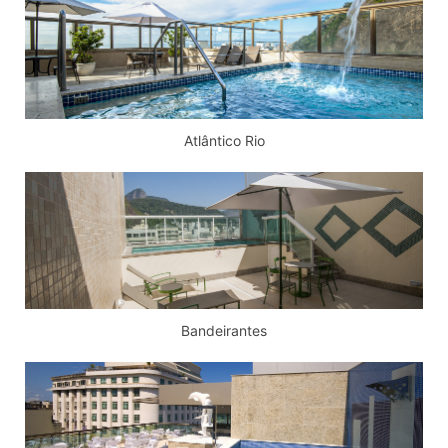
Atlântico Rio
Bandeirantes