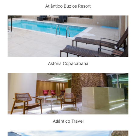
Atlântico Buzios Resort
Astória Copacabana
Atlântico Travel