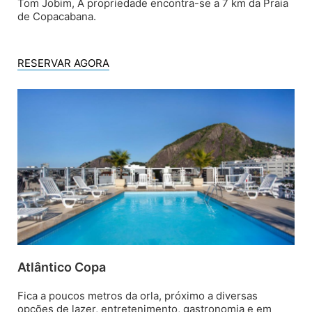
Tom Jobim, A propriedade encontra-se a 7 km da Praia
de Copacabana.
RESERVAR AGORA
Atlântico Copa
Fica a poucos metros da orla, próximo a diversas
opções de lazer, entretenimento, gastronomia e em