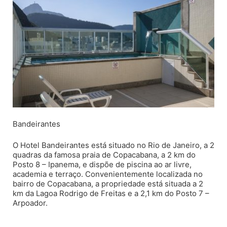
Bandeirantes
O Hotel Bandeirantes está situado no Rio de Janeiro, a 2
quadras da famosa praia de Copacabana, a 2 km do
Posto 8 – Ipanema, e dispõe de piscina ao ar livre,
academia e terraço. Convenientemente localizada no
bairro de Copacabana, a propriedade está situada a 2
km da Lagoa Rodrigo de Freitas e a 2,1 km do Posto 7 –
Arpoador.