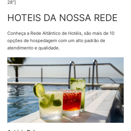
28″]
HOTEIS DA NOSSA REDE
Conheça a Rede Altântico de Hotéis, são mais de 10
opções de hospedagem com um alto padrão de
atendimento e qualidade.