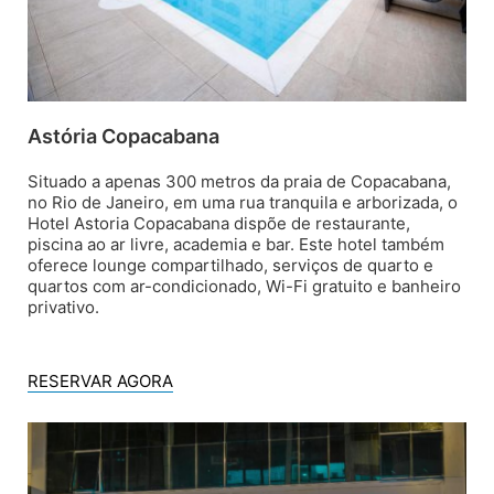
Astória Copacabana
Situado a apenas 300 metros da praia de Copacabana,
no Rio de Janeiro, em uma rua tranquila e arborizada, o
Hotel Astoria Copacabana dispõe de restaurante,
piscina ao ar livre, academia e bar. Este hotel também
oferece lounge compartilhado, serviços de quarto e
quartos com ar-condicionado, Wi-Fi gratuito e banheiro
privativo.
RESERVAR AGORA