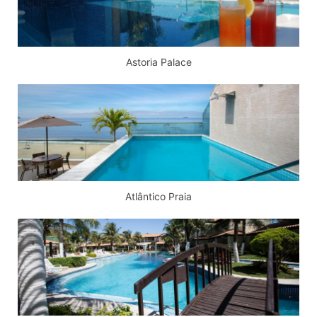
Astoria Palace
Atlântico Praia