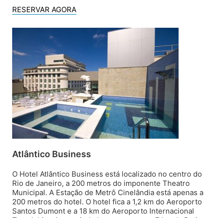
RESERVAR AGORA
Atlântico Business
O Hotel Atlântico Business está localizado no centro do
Rio de Janeiro, a 200 metros do imponente Theatro
Municipal. A Estação de Metrô Cinelândia está apenas a
200 metros do hotel. O hotel fica a 1,2 km do Aeroporto
Santos Dumont e a 18 km do Aeroporto Internacional