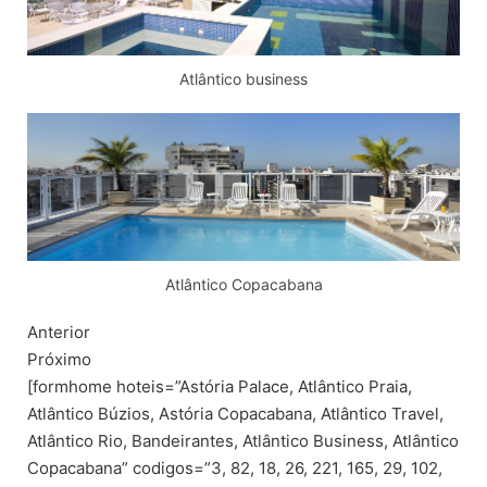
Atlântico business
Atlântico Copacabana
Anterior
Próximo
[formhome hoteis=”Astória Palace, Atlântico Praia,
Atlântico Búzios, Astória Copacabana, Atlântico Travel,
Atlântico Rio, Bandeirantes, Atlântico Business, Atlântico
Copacabana” codigos=”3, 82, 18, 26, 221, 165, 29, 102,