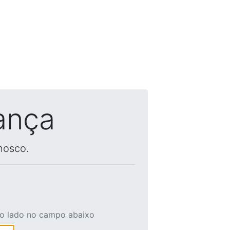
ança
nosco.
ao lado no campo abaixo