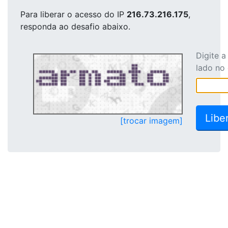
Para liberar o acesso
do IP
216.73.216.175
,
responda ao desafio abaixo.
Digite 
lado no
[trocar imagem]