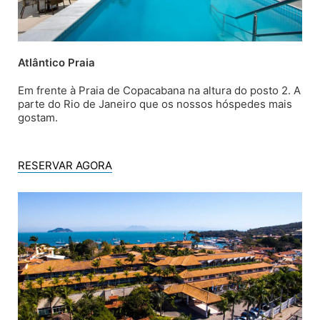
Atlântico Praia
Em frente à Praia de Copacabana na altura do posto 2. A
parte do Rio de Janeiro que os nossos hóspedes mais
gostam.
RESERVAR AGORA