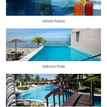
Astoria Palace
Atlântico Praia