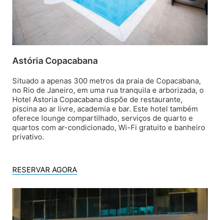
Astória Copacabana
Situado a apenas 300 metros da praia de Copacabana,
no Rio de Janeiro, em uma rua tranquila e arborizada, o
Hotel Astoria Copacabana dispõe de restaurante,
piscina ao ar livre, academia e bar. Este hotel também
oferece lounge compartilhado, serviços de quarto e
quartos com ar-condicionado, Wi-Fi gratuito e banheiro
privativo.
RESERVAR AGORA