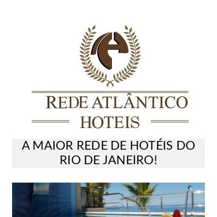
Skip
to
content
A MAIOR REDE DE HOTÉIS DO
RIO DE JANEIRO!