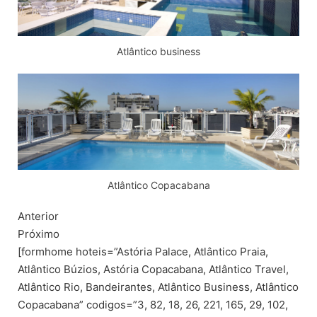
Atlântico business
Atlântico Copacabana
Anterior
Próximo
[formhome hoteis=”Astória Palace, Atlântico Praia,
Atlântico Búzios, Astória Copacabana, Atlântico Travel,
Atlântico Rio, Bandeirantes, Atlântico Business, Atlântico
Copacabana” codigos=”3, 82, 18, 26, 221, 165, 29, 102,