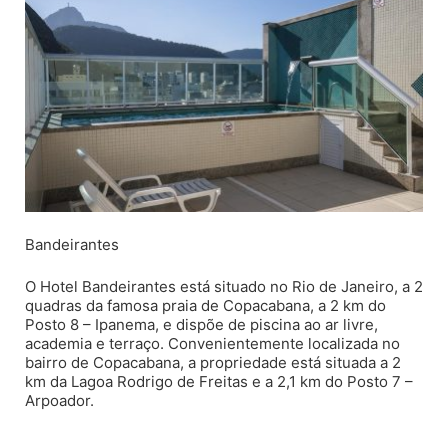
Bandeirantes
O Hotel Bandeirantes está situado no Rio de Janeiro, a 2
quadras da famosa praia de Copacabana, a 2 km do
Posto 8 – Ipanema, e dispõe de piscina ao ar livre,
academia e terraço. Convenientemente localizada no
bairro de Copacabana, a propriedade está situada a 2
km da Lagoa Rodrigo de Freitas e a 2,1 km do Posto 7 –
Arpoador.