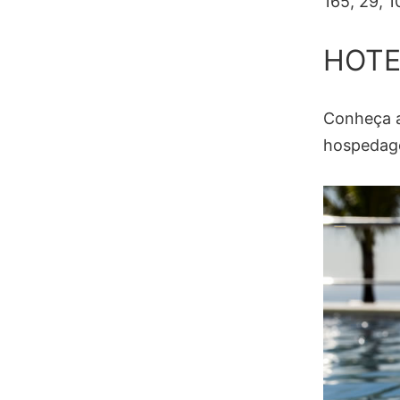
165, 29, 1
HOTE
Conheça a
hospedage