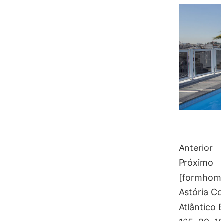
Anterior
Próximo
[formhome 
Astória Co
Atlântico 