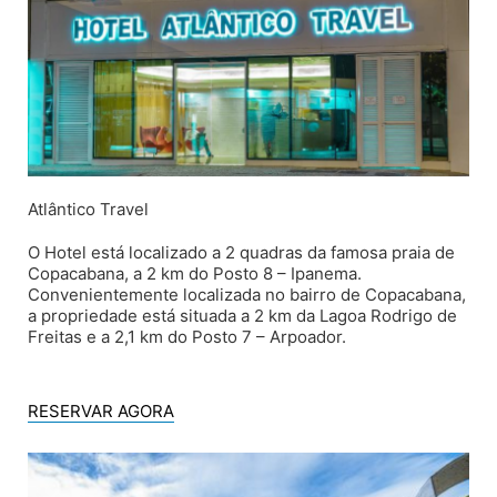
Atlântico Travel
O Hotel está localizado a 2 quadras da famosa praia de
Copacabana, a 2 km do Posto 8 – Ipanema.
Convenientemente localizada no bairro de Copacabana,
a propriedade está situada a 2 km da Lagoa Rodrigo de
Freitas e a 2,1 km do Posto 7 – Arpoador.
RESERVAR AGORA