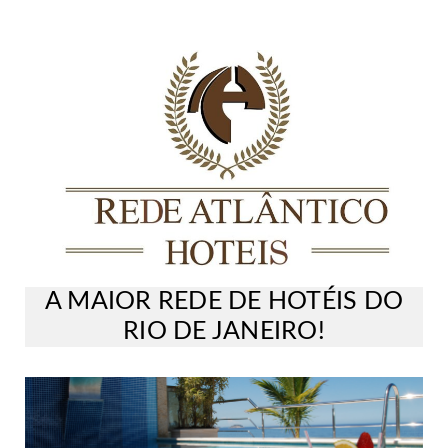
Skip
to
content
A MAIOR REDE DE HOTÉIS DO
RIO DE JANEIRO!