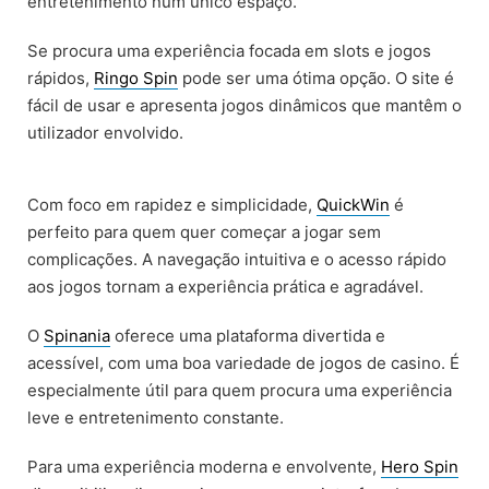
entretenimento num único espaço.
Se procura uma experiência focada em slots e jogos
rápidos,
Ringo Spin
pode ser uma ótima opção. O site é
fácil de usar e apresenta jogos dinâmicos que mantêm o
utilizador envolvido.
The Collins online translator is a convenient companion
Com foco em rapidez e simplicidade,
QuickWin
é
for learners who want quick access to translations,
perfeito para quem quer começar a jogar sem
definitions, and usage examples. Its clear interface
complicações. A navegação intuitiva e o acesso rápido
helps you check forms, see synonyms, and compare
aos jogos tornam a experiência prática e agradável.
contexts so that new words stick. By practicing with
sentences and listening to pronunciations, you can
O
Spinania
oferece uma plataforma divertida e
strengthen recall and apply terms more confidently in
acessível, com uma boa variedade de jogos de casino. É
writing and speech. For focused study, use the built-in
especialmente útil para quem procura uma experiência
search and example sentences to build targeted
leve e entretenimento constante.
vocabulary
lists and note subtle differences in meaning.
Regularly revisiting entries and testing yourself on
Para uma experiência moderna e envolvente,
Hero Spin
collocations and phrasal verbs turns passive