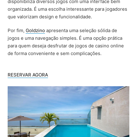
disponibiliza diversos jogos com uma interface bem
recognition into active mastery. Combine lookups with
organizada. É uma escolha interessante para jogadores
reading and speaking tasks, and treat the translator as a
que valorizam design e funcionalidade.
bridge between encountering unfamiliar items and
making them part of your productive repertoire.
Por fim,
Goldzino
apresenta uma seleção sólida de
jogos e uma navegação simples. É uma opção prática
para quem deseja desfrutar de jogos de casino online
de forma conveniente e sem complicações.
RESERVAR AGORA