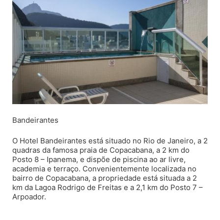
Bandeirantes
O Hotel Bandeirantes está situado no Rio de Janeiro, a 2
quadras da famosa praia de Copacabana, a 2 km do
Posto 8 – Ipanema, e dispõe de piscina ao ar livre,
academia e terraço. Convenientemente localizada no
bairro de Copacabana, a propriedade está situada a 2
km da Lagoa Rodrigo de Freitas e a 2,1 km do Posto 7 –
Arpoador.