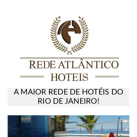
Skip
to
content
A MAIOR REDE DE HOTÉIS DO
RIO DE JANEIRO!