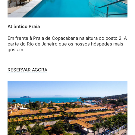
Atlântico Praia
Em frente à Praia de Copacabana na altura do posto 2. A
parte do Rio de Janeiro que os nossos hóspedes mais
gostam.
RESERVAR AGORA