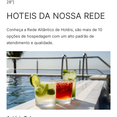
28″]
HOTEIS DA NOSSA REDE
Conheça a Rede Altântico de Hotéis, são mais de 10
opções de hospedagem com um alto padrão de
atendimento e qualidade.