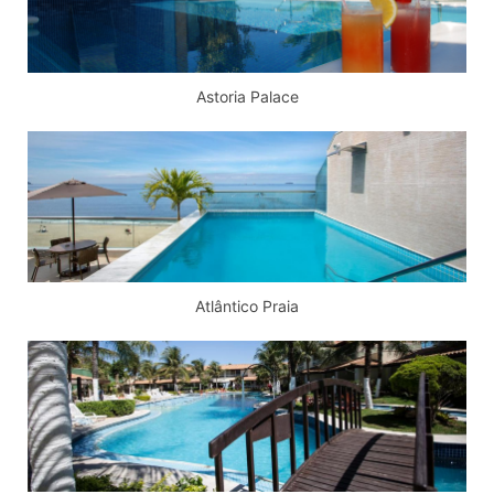
Astoria Palace
Atlântico Praia