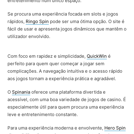
entretenimento num único espaço.
Se procura uma experiência focada em slots e jogos
rápidos,
Ringo Spin
pode ser uma ótima opção. O site é
fácil de usar e apresenta jogos dinâmicos que mantêm o
utilizador envolvido.
The Collins online translator is a convenient companion
Com foco em rapidez e simplicidade,
QuickWin
é
for learners who want quick access to translations,
perfeito para quem quer começar a jogar sem
definitions, and usage examples. Its clear interface
complicações. A navegação intuitiva e o acesso rápido
helps you check forms, see synonyms, and compare
aos jogos tornam a experiência prática e agradável.
contexts so that new words stick. By practicing with
sentences and listening to pronunciations, you can
O
Spinania
oferece uma plataforma divertida e
strengthen recall and apply terms more confidently in
acessível, com uma boa variedade de jogos de casino. É
writing and speech. For focused study, use the built-in
especialmente útil para quem procura uma experiência
search and example sentences to build targeted
leve e entretenimento constante.
vocabulary
lists and note subtle differences in meaning.
Regularly revisiting entries and testing yourself on
Para uma experiência moderna e envolvente,
Hero Spin
collocations and phrasal verbs turns passive