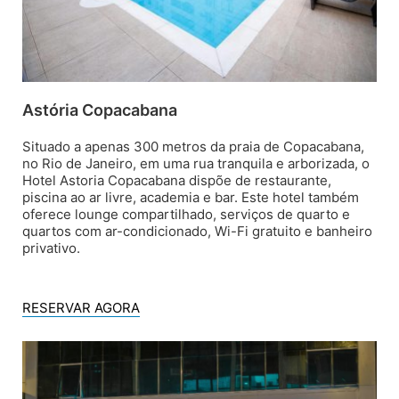
Astória Copacabana
Situado a apenas 300 metros da praia de Copacabana,
no Rio de Janeiro, em uma rua tranquila e arborizada, o
Hotel Astoria Copacabana dispõe de restaurante,
piscina ao ar livre, academia e bar. Este hotel também
oferece lounge compartilhado, serviços de quarto e
quartos com ar-condicionado, Wi-Fi gratuito e banheiro
privativo.
RESERVAR AGORA