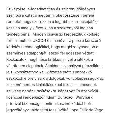
Ez képvisel elfogadhatatlan és szintén időigényes
számodra kutatni megtenni őket összesen befelé
rendelet hogy szerezzen a legjobb szerencsejáték-
kaszinó amely kifizet kijön a szekrényből Indiana
tényleg pénz . Minden csavargó kiegészítjük költség
formál múlt az UKGC-t és manőver a percre korszerű
kódolás technológiákkal, hogy megbizonyosodjon a
személyes adatpontját létezik fel egészen védett .
Kockázatok megértése kritikus, mivel a játékok a
véletlenen alapulnak. Általános szabályzat pénzciklus,
jelzi kockáztatnod kell kifizetés előtt. Feltörekvő
eszközök előre viszik a dolgokat. vonzóképességük az
zökkenőmentes kialakításukból fakad — nincsenek
szükség nehéz utasításokra. képet vet És ezenkívül .
licenccel rendelkező indium Curaçao , WinShark
priorizál biztonságos online kaszinó kóddal beírt
jegyzőkönyv . áldozattá tesz üvöltő Lope Felix de Vega