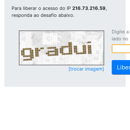
Para liberar o acesso
do IP
216.73.216.59
,
responda ao desafio abaixo.
Digite 
lado no
[trocar imagem]