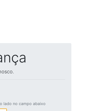
ança
nosco.
ao lado no campo abaixo