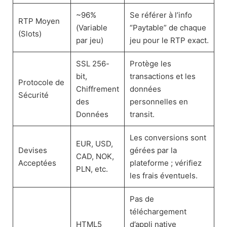
~96%
Se référer à l’info
RTP Moyen
(Variable
“Paytable” de chaque
(Slots)
par jeu)
jeu pour le RTP exact.
SSL 256-
Protège les
bit,
transactions et les
Protocole de
Chiffrement
données
Sécurité
des
personnelles en
Données
transit.
Les conversions sont
EUR, USD,
Devises
gérées par la
CAD, NOK,
Acceptées
plateforme ; vérifiez
PLN, etc.
les frais éventuels.
Pas de
téléchargement
HTML5
d’appli native