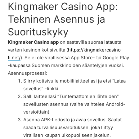
Kingmaker Casino App:
Tekninen Asennus ja
Suorituskyky
Kingmaker Casino app
on saatavilla suoraa latausta
varten kasinon kotisivuilta (
https://kingmakercasino-
fi.net/
). Se ei ole virallisessa App Store- tai Google Play
-kaupassa Suomen markkinoiden sääntelyjen vuoksi.
Asennusprosessi:
Siirry kotisivulle mobiililaitteellasi ja etsi “Lataa
sovellus” -linkki.
Salli laitteellasi “Tuntemattomien lähteiden”
sovellusten asennus (vaihe vaihtelee Android-
versioittain).
Asenna APK-tiedosto ja avaa sovellus. Saatat
saada turvallisuusvaroituksen, joka liittyy
virallisen kaupan ulkopuoliseen jakelun.