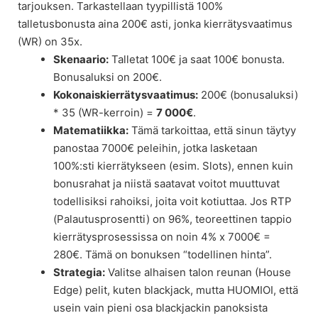
tarjouksen. Tarkastellaan tyypillistä 100%
talletusbonusta aina 200€ asti, jonka kierrätysvaatimus
(WR) on 35x.
Skenaario:
Talletat 100€ ja saat 100€ bonusta.
Bonusaluksi on 200€.
Kokonaiskierrätysvaatimus:
200€ (bonusaluksi)
* 35 (WR-kerroin) =
7 000€
.
Matematiikka:
Tämä tarkoittaa, että sinun täytyy
panostaa 7000€ peleihin, jotka lasketaan
100%:sti kierrätykseen (esim. Slots), ennen kuin
bonusrahat ja niistä saatavat voitot muuttuvat
todellisiksi rahoiksi, joita voit kotiuttaa. Jos RTP
(Palautusprosentti) on 96%, teoreettinen tappio
kierrätysprosessissa on noin 4% x 7000€ =
280€. Tämä on bonuksen “todellinen hinta”.
Strategia:
Valitse alhaisen talon reunan (House
Edge) pelit, kuten blackjack, mutta HUOMIOI, että
usein vain pieni osa blackjackin panoksista