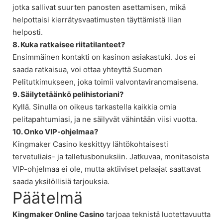
jotka sallivat suurten panosten asettamisen, mikä
helpottaisi kierrätysvaatimusten täyttämistä liian
helposti.
8. Kuka ratkaisee riitatilanteet?
Ensimmäinen kontakti on kasinon asiakastuki. Jos ei
saada ratkaisua, voi ottaa yhteyttä Suomen
Pelitutkimukseen, joka toimii valvontaviranomaisena.
9. Säilytetäänkö pelihistoriani?
Kyllä. Sinulla on oikeus tarkastella kaikkia omia
pelitapahtumiasi, ja ne säilyvät vähintään viisi vuotta.
10. Onko VIP-ohjelmaa?
Kingmaker Casino keskittyy lähtökohtaisesti
tervetuliais- ja talletusbonuksiin. Jatkuvaa, monitasoista
VIP-ohjelmaa ei ole, mutta aktiiviset pelaajat saattavat
saada yksilöllisiä tarjouksia.
Päätelmä
Kingmaker Online Casino
tarjoaa teknistä luotettavuutta