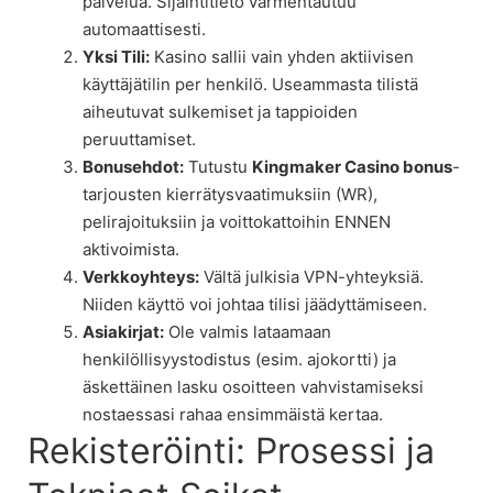
palvelua. Sijaintitieto varmentautuu
automaattisesti.
Yksi Tili:
Kasino sallii vain yhden aktiivisen
käyttäjätilin per henkilö. Useammasta tilistä
aiheutuvat sulkemiset ja tappioiden
peruuttamiset.
Bonusehdot:
Tutustu
Kingmaker Casino bonus
-
tarjousten kierrätysvaatimuksiin (WR),
pelirajoituksiin ja voittokattoihin ENNEN
aktivoimista.
Verkkoyhteys:
Vältä julkisia VPN-yhteyksiä.
Niiden käyttö voi johtaa tilisi jäädyttämiseen.
Asiakirjat:
Ole valmis lataamaan
henkilöllisyystodistus (esim. ajokortti) ja
äskettäinen lasku osoitteen vahvistamiseksi
nostaessasi rahaa ensimmäistä kertaa.
Rekisteröinti: Prosessi ja