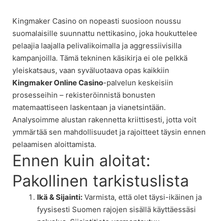
Skip
to
Kingmaker Casino on nopeasti suosioon noussu
content
suomalaisille suunnattu nettikasino, joka houkuttelee
pelaajia laajalla pelivalikoimalla ja aggressiivisilla
kampanjoilla. Tämä tekninen käsikirja ei ole pelkkä
yleiskatsaus, vaan syväluotaava opas kaikkiin
Kingmaker Online Casino
-palvelun keskeisiin
prosesseihin – rekisteröinnistä bonusten
matemaattiseen laskentaan ja vianetsintään.
Analysoimme alustan rakennetta kriittisesti, jotta voit
ymmärtää sen mahdollisuudet ja rajoitteet täysin ennen
pelaamisen aloittamista.
Ennen kuin aloitat:
Pakollinen tarkistuslista
Ikä & Sijainti:
Varmista, että olet täysi-ikäinen ja
fyysisesti Suomen rajojen sisällä käyttäessäsi