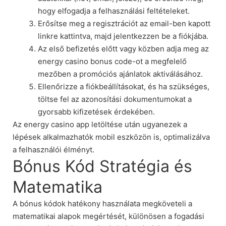
hogy elfogadja a felhasználási feltételeket.
Erősítse meg a regisztrációt az email-ben kapott
linkre kattintva, majd jelentkezzen be a fiókjába.
Az első befizetés előtt vagy közben adja meg az
energy casino bonus code-ot a megfelelő
mezőben a promóciós ajánlatok aktiválásához.
Ellenőrizze a fiókbeállításokat, és ha szükséges,
töltse fel az azonosítási dokumentumokat a
gyorsabb kifizetések érdekében.
Az energy casino app letöltése után ugyanezek a
lépések alkalmazhatók mobil eszközön is, optimalizálva
a felhasználói élményt.
Bónus Kód Stratégia és
Matematika
A bónus kódok hatékony használata megköveteli a
matematikai alapok megértését, különösen a fogadási