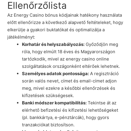
Ellenőrzőlista
Az Energy Casino bónus kódjainak hatékony használata
előtt ellenőrizze a következő alapvető feltételeket, hogy
elkerülje a gyakori buktatókat és optimalizálja a
játékélményt:
Korhatár és helyszabályozás:
Győződjön meg
róla, hogy elmúlt 18 éves és Magyarországon
tartózkodik, mivel az energy casino online
szolgáltatások országonként eltérőek lehetnek.
Személyes adatok pontossága:
A regisztráció
során valós nevet, címet és email-címet adjon
meg, mivel ezekre a későbbi ellenőrzések és
kifizetések szükségesek.
Banki módszer kompatibilitás:
Tekintse át az
elérhető befizetési és kifizetési lehetőségeket
(pl. bankkártya, e-pénztárcák), hogy gyors
tranzakciókat biztosítson.