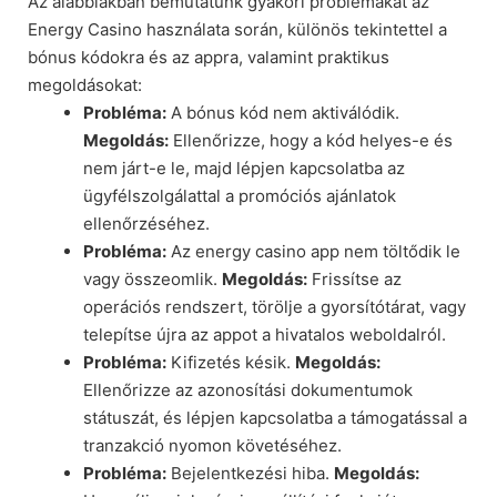
Az alábbiakban bemutatunk gyakori problémákat az
Energy Casino használata során, különös tekintettel a
bónus kódokra és az appra, valamint praktikus
megoldásokat:
Probléma:
A bónus kód nem aktiválódik.
Megoldás:
Ellenőrizze, hogy a kód helyes-e és
nem járt-e le, majd lépjen kapcsolatba az
ügyfélszolgálattal a promóciós ajánlatok
ellenőrzéséhez.
Probléma:
Az energy casino app nem töltődik le
vagy összeomlik.
Megoldás:
Frissítse az
operációs rendszert, törölje a gyorsítótárat, vagy
telepítse újra az appot a hivatalos weboldalról.
Probléma:
Kifizetés késik.
Megoldás:
Ellenőrizze az azonosítási dokumentumok
státuszát, és lépjen kapcsolatba a támogatással a
tranzakció nyomon követéséhez.
Probléma:
Bejelentkezési hiba.
Megoldás: