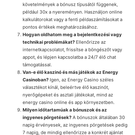
követelmények a bónusz típusától függenek,
például 30x a nyereményen. Használjon online
kalkulátorokat vagy a fenti példaszámításokat a
pontos értékek meghatározásához.
Hogyan oldhatom meg a bejelentkezési vagy
technikai problémákat?
Ellenőrizze az
internetkapcsolatot, frissítse a böngészőt vagy
appot, és lépjen kapcsolatba a 24/7 élő chat
támogatással.
Van-e élő kaszinó és más játékok az Energy
Casinoban?
Igen, az Energy Casino széles
választékot kínál, beleértve élő kaszinót,
nyerőgépeket és asztali játékokat, mind az
energy casino online és app környezetben.
Milyen időtartamúak a bónuszok és az
ingyenes pörgetések?
A bónuszok általában 30
napig érvényesek, az ingyenes pörgetések pedig
7 napig, de mindig ellenőrizze a konkrét ajánlat