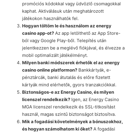
promóciós kódokkal vagy üdvözlő csomagokkal
kaphat. Aktiválásuk után meghatározott
játékokon használhatók fel.
Hogyan töltöm le és használom az energy
casino app-ot?
Az app letölthető az App Store-
ból vagy Google Play-ből. Telepítés után
jelentkezzen be a meglévő fiókjával, és élvezze a
mobil optimalizált játékélményt.
Milyen banki módszerek érhetők el az energy
casino online platformon?
Bankkártyák, e-
pénztárcák, banki átutalás és előre fizetett
kártyák mind elérhetők, gyors tranzakciókkal.
Biztonságos-e az Energy Casino, és milyen
licenszel rendelkezik?
Igen, az Energy Casino
MGA licenszel rendelkezik és SSL-titkosítást
használ, magas szintű biztonságot biztosítva.
Mik a fogadási követelmények a bónuszokhoz,
és hogyan számolhatom ki őket?
A fogadási