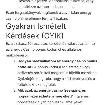
Használja a jelszó-visszaállítási funkciót, vagy
ellenőrizze az internetkapcsolatot.
Ezen forgatókönyvek segítenek a zavartalan energy
casino online élmény fenntartásában.
Gyakran Ismételt
Kérdések (GYIK)
Ez a szakasz 10 részletes kérdést és választ tartalmaz
az Energy Casino bónus kódjairól és általános
működéséről:
Hogyan használhatom az energy casino bonus
code-ot?
A bónus kódot a regisztráció vagy
befizetés során kell megadni a kijelölt mezőben.
Győződjön meg róla, hogy a kód érvényes és a
feltételeknek megfelel.
Mik azok az energy casino free spins, és
hogyan szerezhetem meg őket?
Ingyenes
pörgetések olyan bónuszok, amelyeket