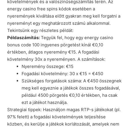
követelmények és a valószínűségszámítás terén. Az
energy casino free spins kódok esetében a
nyeremények kiváltása előtt gyakran meg kell forgatni a
nyereményt egy meghatározott számú alkalommal.
Tekintsünk egy részletes példát:
Példaszámítás:
Tegyük fel, hogy egy energy casino
bonus code 100 ingyenes pörgetést kínál €0,10
értékben, átlagos nyeremény €15. A fogadási
követelmény 30x a nyereményen. A számítások:
Nyeremény összege: €15
Fogadási követelmény: 30 x €15 = €450
Szükséges forgatások száma: A €450 összegnek
meg kell egyeznie a játékok összes fogadásával,
például 4500 pörgetés €0,10 értékben, ha csak
ezt a játékot használja.
Strategiai tippek: Használjon magas RTP-s játékokat (pl.
97% felett) a fogadási követelmények teljesítése
közben, és kerülje a játékok korlátozását, amelyek nem