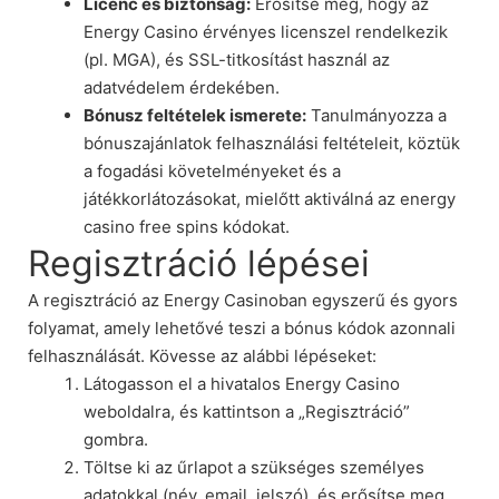
Licenc és biztonság:
Erősítse meg, hogy az
Energy Casino érvényes licenszel rendelkezik
(pl. MGA), és SSL-titkosítást használ az
adatvédelem érdekében.
Bónusz feltételek ismerete:
Tanulmányozza a
bónuszajánlatok felhasználási feltételeit, köztük
a fogadási követelményeket és a
játékkorlátozásokat, mielőtt aktiválná az energy
casino free spins kódokat.
Regisztráció lépései
A regisztráció az Energy Casinoban egyszerű és gyors
folyamat, amely lehetővé teszi a bónus kódok azonnali
felhasználását. Kövesse az alábbi lépéseket:
Látogasson el a hivatalos Energy Casino
weboldalra, és kattintson a „Regisztráció”
gombra.
Töltse ki az űrlapot a szükséges személyes
adatokkal (név, email, jelszó), és erősítse meg,