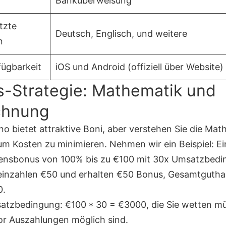
Banküberweisung
tzte
Deutsch, Englisch, und weitere
n
ügbarkeit
iOS und Android (offiziell über Website)
-Strategie: Mathematik und
chnung
o bietet attraktive Boni, aber verstehen Sie die Mat
um Kosten zu minimieren. Nehmen wir ein Beispiel: Ei
nsbonus von 100% bis zu €100 mit 30x Umsatzbedi
 einzahlen €50 und erhalten €50 Bonus, Gesamtgutha
0.
atzbedingung: €100 * 30 = €3000, die Sie wetten m
or Auszahlungen möglich sind.