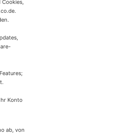
d Cookies,
.co.de.
den.
pdates,
ware-
 Features;
t.
 Ihr Konto
no ab, von