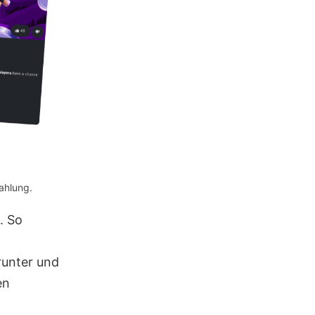
ahlung.
. So
runter und
en