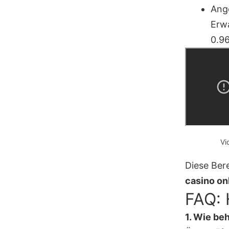
Ang
Erwa
0.96
Vi
Diese Ber
casino on
FAQ: 
1. Wie be