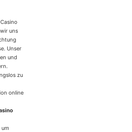
 Casino
wir uns
ichtung
se. Unser
gen und
rn.
ngslos zu
gion online
asino
, um