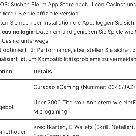
iOS: Suchen Sie im App Store nach „Leon Casino“ un
allieren Sie die offizielle Version.
ten Sie nach der Installation die App, loggen Sie sich
 casino login
-Daten ein und genießen Sie Spiele wie 
e-Casino unterwegs.
t optimiert für Performance, aber stellen Sie sicher, d
alisiert ist, um Kompatibilitätsprobleme zu vermeiden
ation
Details
Curacao eGaming (Nummer: 8048/JAZ)
Über 2000 Titel von Anbietern wie Net
gebot
Microgaming
Kreditkarten, E-Wallets (Skrill, Neteller),
smethoden