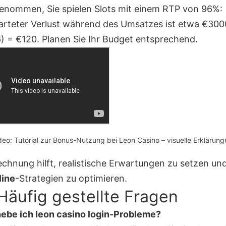
enommen, Sie spielen Slots mit einem RTP von 96%:
rteter Verlust während des Umsatzes ist etwa €3000
) = €120. Planen Sie Ihr Budget entsprechend.
deo: Tutorial zur Bonus-Nutzung bei Leon Casino – visuelle Erklärung
echnung hilft, realistische Erwartungen zu setzen un
line
-Strategien zu optimieren.
Häufig gestellte Fragen
hebe ich
leon casino login
-Probleme?