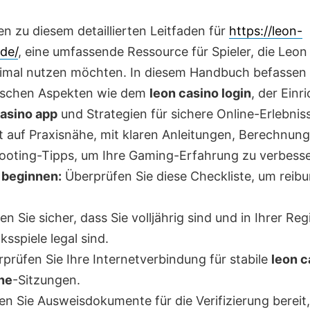
n zu diesem detaillierten Leitfaden für
https://leon-
.de/
, eine umfassende Ressource für Spieler, die Leon
timal nutzen möchten. In diesem Handbuch befassen 
ischen Aspekten wie dem
leon casino login
, der Einr
casino app
und Strategien für sichere Online-Erlebnis
gt auf Praxisnähe, mit klaren Anleitungen, Berechnun
ooting-Tipps, um Ihre Gaming-Erfahrung zu verbesse
 beginnen:
Überprüfen Sie diese Checkliste, um reibu
len Sie sicher, dass Sie volljährig sind und in Ihrer Re
ksspiele legal sind.
prüfen Sie Ihre Internetverbindung für stabile
leon c
ne
-Sitzungen.
en Sie Ausweisdokumente für die Verifizierung bereit