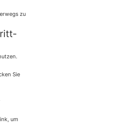
terwegs zu
itt-
nutzen.
cken Sie
r
Link, um