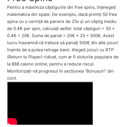
Pentru a maximiza câștigurile din free spins, înțelegeți
matematica din spate. De exemplu, dacă primiți 50 free
spins cu o cerință de pariere de 25x și un câștig mediu
de 0.4€ per spin, calculați astfel: total câștiguri = 50 ×
0.4€ = 20€. Suma de pariat = 20€ × 25 = 500€. Acest
lucru înseamnă că trebuie să pariați 500€ din alte jocuri
înainte de a putea retrage banii. Alegeți jocuri cu RTP
(Return to Player) ridicat, cum ar fi sloturile populare de
la 888 casino online, pentru a reduce riscul.
Monitorizați-vă progresul în secțiunea “Bonusuri” din
cont.