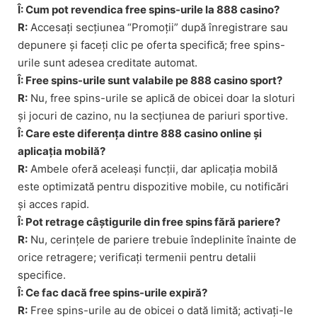
Î: Cum pot revendica free spins-urile la 888 casino?
R:
Accesați secțiunea “Promoții” după înregistrare sau
depunere și faceți clic pe oferta specifică; free spins-
urile sunt adesea creditate automat.
Î: Free spins-urile sunt valabile pe 888 casino sport?
R:
Nu, free spins-urile se aplică de obicei doar la sloturi
și jocuri de cazino, nu la secțiunea de pariuri sportive.
Î: Care este diferența dintre 888 casino online și
aplicația mobilă?
R:
Ambele oferă aceleași funcții, dar aplicația mobilă
este optimizată pentru dispozitive mobile, cu notificări
și acces rapid.
Î: Pot retrage câștigurile din free spins fără pariere?
R:
Nu, cerințele de pariere trebuie îndeplinite înainte de
orice retragere; verificați termenii pentru detalii
specifice.
Î: Ce fac dacă free spins-urile expiră?
R:
Free spins-urile au de obicei o dată limită; activați-le