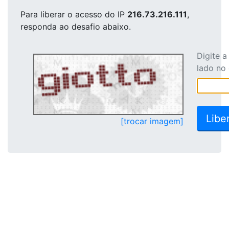
Para liberar o acesso
do IP
216.73.216.111
,
responda ao desafio abaixo.
Digite 
lado no
[trocar imagem]