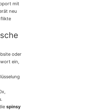
upport mit
erät neu
flikte
ische
bsite oder
swort ein,
lüsselung
0x,
.
die
spinsy