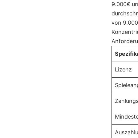
9.000€ um
durchschn
von 9.000€
Konzentri
Anforderun
Spezifik
Lizenz
Spielean
Zahlung
Mindest
Auszahl