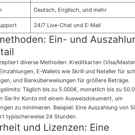
n
Deutsch, Englisch, und mehr
upport
24/7 Live-Chat und E-Mail
ethoden: Ein- und Auszahlu
tail
zeptiert diverse Methoden: Kreditkarten (Visa/Master
Einzahlungen, E-Wallets wie Skrill und Neteller für sch
gen, und Banküberweisungen für größere Beträge.
slimits: Täglich bis zu 5.000€, monatlich bis zu 50.
ren Sie Ihr Konto mit einem Ausweisdokument, um
ngen zu minimieren. Beispiel: Eine Auszahlung von 5
ert typischerweise 24 Stunden.
rheit und Lizenzen: Eine