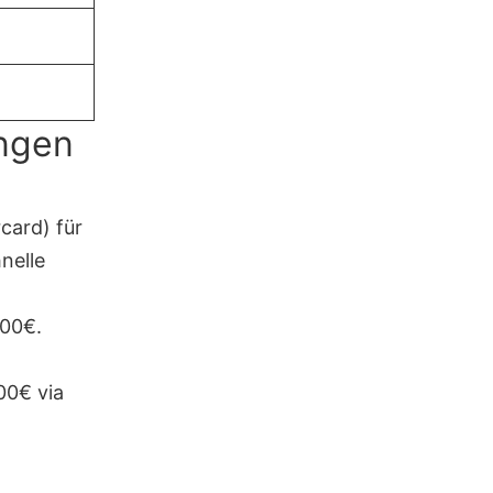
ngen
card) für
nelle
000€.
00€ via