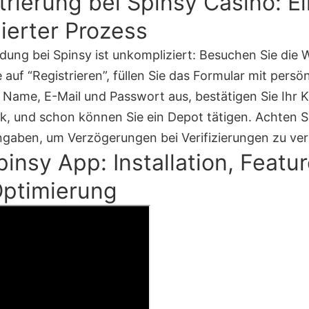
trierung bei Spinsy Casino: Ei
lierter Prozess
dung bei Spinsy ist unkompliziert: Besuchen Sie die 
e auf “Registrieren”, füllen Sie das Formular mit persö
 Name, E-Mail und Passwort aus, bestätigen Sie Ihr 
nk, und schon können Sie ein Depot tätigen. Achten S
gaben, um Verzögerungen bei Verifizierungen zu ve
pinsy App: Installation, Featu
ptimierung