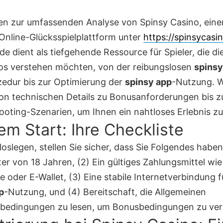
n zur umfassenden Analyse von Spinsy Casino, eine
 Online-Glücksspielplattform unter
https://spinsycasi
de dient als tiefgehende Ressource für Spieler, die d
os verstehen möchten, von der reibungslosen
spinsy
zedur bis zur Optimierung der
spinsy app
-Nutzung. W
 von technischen Details zu Bonusanforderungen bis z
ooting-Szenarien, um Ihnen ein nahtloses Erlebnis zu
em Start: Ihre Checkliste
loslegen, stellen Sie sicher, dass Sie Folgendes haben:
er von 18 Jahren, (2) Ein gültiges Zahlungsmittel wie
e oder E-Wallet, (3) Eine stabile Internetverbindung f
p
-Nutzung, und (4) Bereitschaft, die Allgemeinen
bedingungen zu lesen, um Bonusbedingungen zu ver