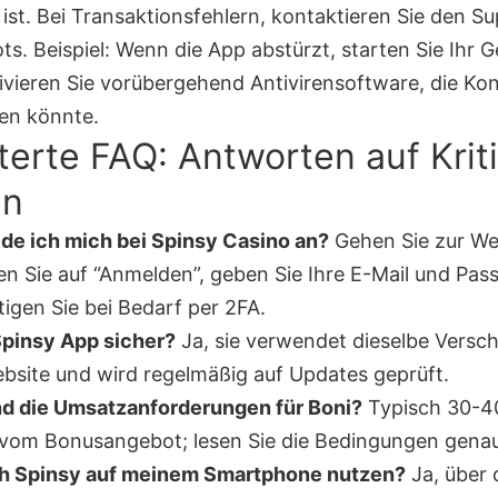
ist. Bei Transaktionsfehlern, kontaktieren Sie den S
s. Beispiel: Wenn die App abstürzt, starten Sie Ihr G
ivieren Sie vorübergehend Antivirensoftware, die Kon
en könnte.
terte FAQ: Antworten auf Krit
en
lde ich mich bei Spinsy Casino an?
Gehen Sie zur We
en Sie auf “Anmelden”, geben Sie Ihre E-Mail und Pas
igen Sie bei Bedarf per 2FA.
 Spinsy App sicher?
Ja, sie verwendet dieselbe Versch
ebsite und wird regelmäßig auf Updates geprüft.
nd die Umsatzanforderungen für Boni?
Typisch 30-4
vom Bonusangebot; lesen Sie die Bedingungen genau
ch Spinsy auf meinem Smartphone nutzen?
Ja, über 