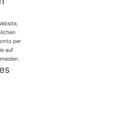
n
Website,
nlichen
Konto per
ie auf
rmeiden.
res