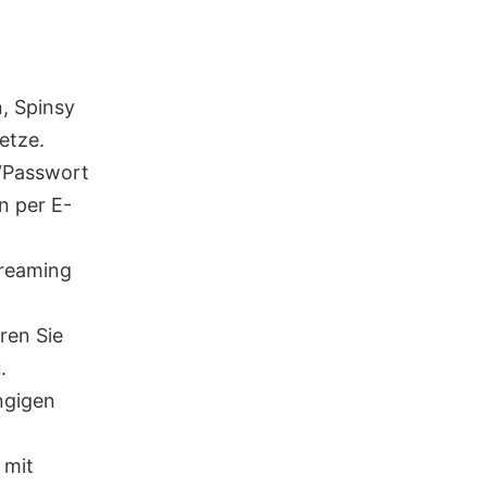
, Spinsy
etze.
 “Passwort
n per E-
treaming
ren Sie
.
ngigen
 mit