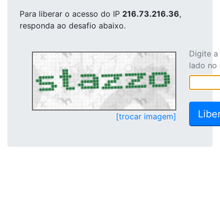
Para liberar o acesso
do IP
216.73.216.36
,
responda ao desafio abaixo.
Digite 
lado no
[trocar imagem]