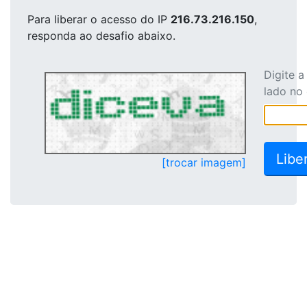
Para liberar o acesso
do IP
216.73.216.150
,
responda ao desafio abaixo.
Digite 
lado no
[trocar imagem]