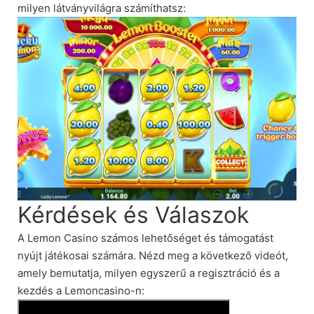
milyen látványvilágra számíthatsz:
Kérdések és Válaszok
A Lemon Casino számos lehetőséget és támogatást
nyújt játékosai számára. Nézd meg a következő videót,
amely bemutatja, milyen egyszerű a regisztráció és a
kezdés a Lemoncasino-n: