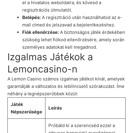
el a hivatalos weboldalra, és kövesd a
regisztrációs útmutatót.
Belépés:
A regisztráció után használhatod az e-
mail címed és jelszavad a bejelentkezéshez.
Fiók ellenőrzése:
A biztonságos játék érdekében
szükség lehet fiókod ellenőrzésére, amely során
személyes adatokat kell megadnod.
Izgalmas Játékok a
Lemoncasino-n
A Lemon Casino számos izgalmas játékot kínál, amelyek
garantálják a változatos és lebilincselő szórakozást. Íme
néhány a legnépszerűbbek közül:
Játék
Leírás
Népszerűsége
Próbáld ki a szerencséd ezzel a
citrusos hangulatú nyerőgéppel,