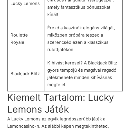
Lucky Lemons
amely fantasztikus bónuszokat
kínál!
Érezd a kaszinók elegáns világát,
Roulette
miközben próbára teszed a
Royale
szerencséd ezen a klasszikus
rulettjátékon.
Kihívást keresel? A Blackjack Blitz
gyors tempójú és magával ragadó
Blackjack Blitz
játékmenete minden kihívásnak
megfelel.
Kiemelt Tartalom: Lucky
Lemons Játék
A Lucky Lemons az egyik legnépszerűbb játék a
Lemoncasino-n. Az alábbi képen megtekintheted,