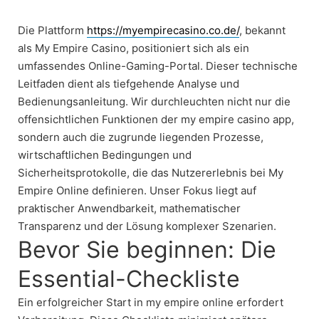
Skip
to
Die Plattform
https://myempirecasino.co.de/
, bekannt
content
als My Empire Casino, positioniert sich als ein
umfassendes Online-Gaming-Portal. Dieser technische
Leitfaden dient als tiefgehende Analyse und
Bedienungsanleitung. Wir durchleuchten nicht nur die
offensichtlichen Funktionen der my empire casino app,
sondern auch die zugrunde liegenden Prozesse,
wirtschaftlichen Bedingungen und
Sicherheitsprotokolle, die das Nutzererlebnis bei My
Empire Online definieren. Unser Fokus liegt auf
praktischer Anwendbarkeit, mathematischer
Transparenz und der Lösung komplexer Szenarien.
Bevor Sie beginnen: Die
Essential-Checkliste
Ein erfolgreicher Start in my empire online erfordert