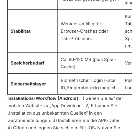
sin
Kan
Weniger anfällig für
Tab
Stabilität
Browser-Crashes oder
sc
Tab-Probleme.
Spe
unt
Ca. 80-120 MB (plus Spiel-
Speicherbedarf
Ver
Cache).
Biometrischer Login (Face
Pas
Sicherheitslayer
ID, Fingerabdruck) möglich.
Log
Installations-Workflow (Android):
1) Gehen Sie auf der
mobilen Website zu „App Download“. 2) Erlauben Sie
„Installation aus unbekannten Quellen“ in den
Geräteeinstellungen. 3) Installieren Sie die APK-Datei.
4) Öffnen und loggen Sie sich ein. Für iOS: Nutzen Sie