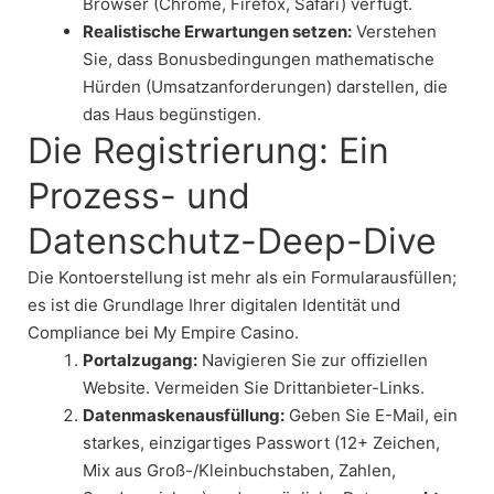
Browser (Chrome, Firefox, Safari) verfügt.
Realistische Erwartungen setzen:
Verstehen
Sie, dass Bonusbedingungen mathematische
Hürden (Umsatzanforderungen) darstellen, die
das Haus begünstigen.
Die Registrierung: Ein
Prozess- und
Datenschutz-Deep-Dive
Die Kontoerstellung ist mehr als ein Formularausfüllen;
es ist die Grundlage Ihrer digitalen Identität und
Compliance bei My Empire Casino.
Portalzugang:
Navigieren Sie zur offiziellen
Website. Vermeiden Sie Drittanbieter-Links.
Datenmaskenausfüllung:
Geben Sie E-Mail, ein
starkes, einzigartiges Passwort (12+ Zeichen,
Mix aus Groß-/Kleinbuchstaben, Zahlen,