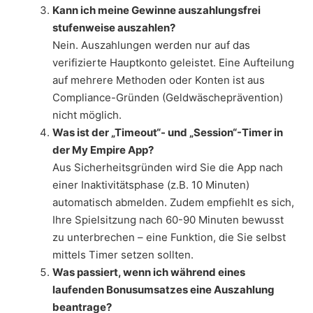
Kann ich meine Gewinne auszahlungsfrei
stufenweise auszahlen?
Nein. Auszahlungen werden nur auf das
verifizierte Hauptkonto geleistet. Eine Aufteilung
auf mehrere Methoden oder Konten ist aus
Compliance-Gründen (Geldwäscheprävention)
nicht möglich.
Was ist der „Timeout“- und „Session“-Timer in
der My Empire App?
Aus Sicherheitsgründen wird Sie die App nach
einer Inaktivitätsphase (z.B. 10 Minuten)
automatisch abmelden. Zudem empfiehlt es sich,
Ihre Spielsitzung nach 60-90 Minuten bewusst
zu unterbrechen – eine Funktion, die Sie selbst
mittels Timer setzen sollten.
Was passiert, wenn ich während eines
laufenden Bonusumsatzes eine Auszahlung
beantrage?