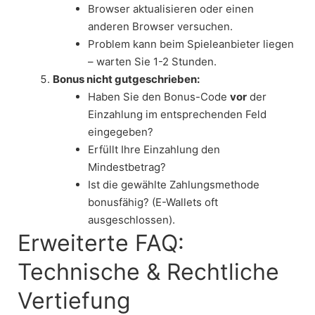
Browser aktualisieren oder einen
anderen Browser versuchen.
Problem kann beim Spieleanbieter liegen
– warten Sie 1-2 Stunden.
Bonus nicht gutgeschrieben:
Haben Sie den Bonus-Code
vor
der
Einzahlung im entsprechenden Feld
eingegeben?
Erfüllt Ihre Einzahlung den
Mindestbetrag?
Ist die gewählte Zahlungsmethode
bonusfähig? (E-Wallets oft
ausgeschlossen).
Erweiterte FAQ:
Technische & Rechtliche
Vertiefung