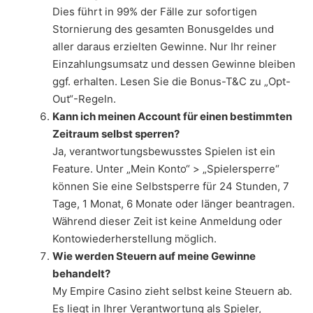
Dies führt in 99% der Fälle zur sofortigen
Stornierung des gesamten Bonusgeldes und
aller daraus erzielten Gewinne. Nur Ihr reiner
Einzahlungsumsatz und dessen Gewinne bleiben
ggf. erhalten. Lesen Sie die Bonus-T&C zu „Opt-
Out“-Regeln.
Kann ich meinen Account für einen bestimmten
Zeitraum selbst sperren?
Ja, verantwortungsbewusstes Spielen ist ein
Feature. Unter „Mein Konto“ > „Spielersperre“
können Sie eine Selbstsperre für 24 Stunden, 7
Tage, 1 Monat, 6 Monate oder länger beantragen.
Während dieser Zeit ist keine Anmeldung oder
Kontowiederherstellung möglich.
Wie werden Steuern auf meine Gewinne
behandelt?
My Empire Casino zieht selbst keine Steuern ab.
Es liegt in Ihrer Verantwortung als Spieler,