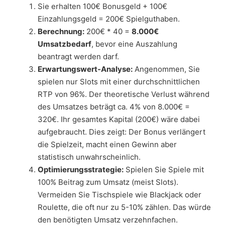
Sie erhalten 100€ Bonusgeld + 100€
Einzahlungsgeld = 200€ Spielguthaben.
Berechnung:
200€ * 40 =
8.000€
Umsatzbedarf
, bevor eine Auszahlung
beantragt werden darf.
Erwartungswert-Analyse:
Angenommen, Sie
spielen nur Slots mit einer durchschnittlichen
RTP von 96%. Der theoretische Verlust während
des Umsatzes beträgt ca. 4% von 8.000€ =
320€. Ihr gesamtes Kapital (200€) wäre dabei
aufgebraucht. Dies zeigt: Der Bonus verlängert
die Spielzeit, macht einen Gewinn aber
statistisch unwahrscheinlich.
Optimierungsstrategie:
Spielen Sie Spiele mit
100% Beitrag zum Umsatz (meist Slots).
Vermeiden Sie Tischspiele wie Blackjack oder
Roulette, die oft nur zu 5-10% zählen. Das würde
den benötigten Umsatz verzehnfachen.