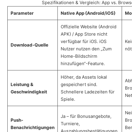
Spezifikationen & Vergleich: App vs. Brows
Parameter
Native App (Android/iOS)
Mo
Offizielle Website (Android
APK) / App Store nicht
verfügbar für iOS. iOS
Ke
Download-Quelle
Nutzer nutzen den „Zum
nöt
Home-Bildschirm
hinzufügen“-Feature.
Höher, da Assets lokal
Ab
Leistung &
gespeichert sind.
Br
Geschwindigkeit
Schnellere Ladezeiten für
Net
Spiele.
Nei
Ja – für Bonusangebote,
Push-
Br
Turniere,
Benachrichtigungen
Ben
Auszahlungsbestätigungen.