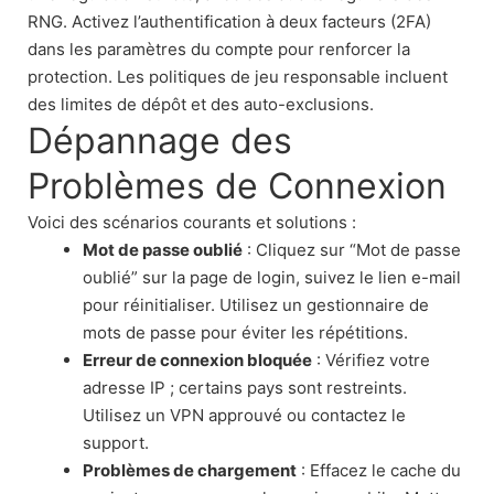
RNG. Activez l’authentification à deux facteurs (2FA)
dans les paramètres du compte pour renforcer la
protection. Les politiques de jeu responsable incluent
des limites de dépôt et des auto-exclusions.
Dépannage des
Problèmes de Connexion
Voici des scénarios courants et solutions :
Mot de passe oublié
: Cliquez sur “Mot de passe
oublié” sur la page de login, suivez le lien e-mail
pour réinitialiser. Utilisez un gestionnaire de
mots de passe pour éviter les répétitions.
Erreur de connexion bloquée
: Vérifiez votre
adresse IP ; certains pays sont restreints.
Utilisez un VPN approuvé ou contactez le
support.
Problèmes de chargement
: Effacez le cache du