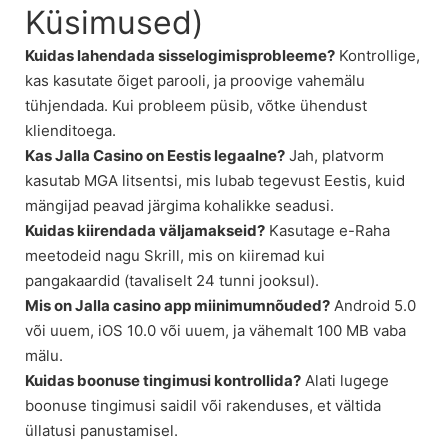
Küsimused)
Kuidas lahendada sisselogimisprobleeme?
Kontrollige,
kas kasutate õiget parooli, ja proovige vahemälu
tühjendada. Kui probleem püsib, võtke ühendust
klienditoega.
Kas Jalla Casino on Eestis legaalne?
Jah, platvorm
kasutab MGA litsentsi, mis lubab tegevust Eestis, kuid
mängijad peavad järgima kohalikke seadusi.
Kuidas kiirendada väljamakseid?
Kasutage e-Raha
meetodeid nagu Skrill, mis on kiiremad kui
pangakaardid (tavaliselt 24 tunni jooksul).
Mis on
Jalla casino app
miinimumnõuded?
Android 5.0
või uuem, iOS 10.0 või uuem, ja vähemalt 100 MB vaba
mälu.
Kuidas boonuse tingimusi kontrollida?
Alati lugege
boonuse tingimusi saidil või rakenduses, et vältida
üllatusi panustamisel.