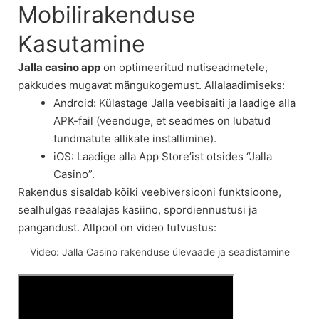
Mobilirakenduse
Kasutamine
Jalla casino app
on optimeeritud nutiseadmetele,
pakkudes mugavat mängukogemust. Allalaadimiseks:
Android: Külastage Jalla veebisaiti ja laadige alla
APK-fail (veenduge, et seadmes on lubatud
tundmatute allikate installimine).
iOS: Laadige alla App Store’ist otsides “Jalla
Casino”.
Rakendus sisaldab kõiki veebiversiooni funktsioone,
sealhulgas reaalajas kasiino, spordiennustusi ja
pangandust. Allpool on video tutvustus:
Video: Jalla Casino rakenduse ülevaade ja seadistamine