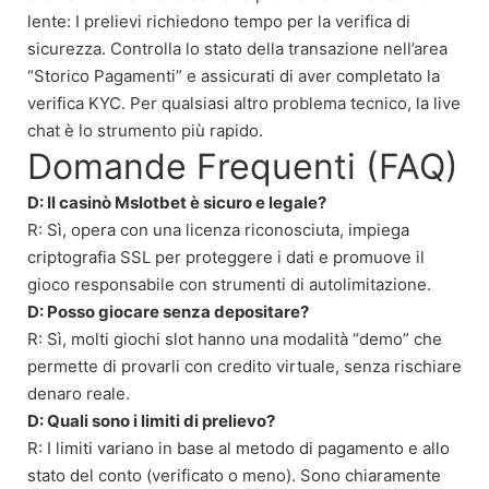
lente: I prelievi richiedono tempo per la verifica di
sicurezza. Controlla lo stato della transazione nell’area
“Storico Pagamenti” e assicurati di aver completato la
verifica KYC. Per qualsiasi altro problema tecnico, la live
chat è lo strumento più rapido.
Domande Frequenti (FAQ)
D: Il casinò Mslotbet è sicuro e legale?
R: Sì, opera con una licenza riconosciuta, impiega
criptografia SSL per proteggere i dati e promuove il
gioco responsabile con strumenti di autolimitazione.
D: Posso giocare senza depositare?
R: Sì, molti giochi slot hanno una modalità “demo” che
permette di provarli con credito virtuale, senza rischiare
denaro reale.
D: Quali sono i limiti di prelievo?
R: I limiti variano in base al metodo di pagamento e allo
stato del conto (verificato o meno). Sono chiaramente