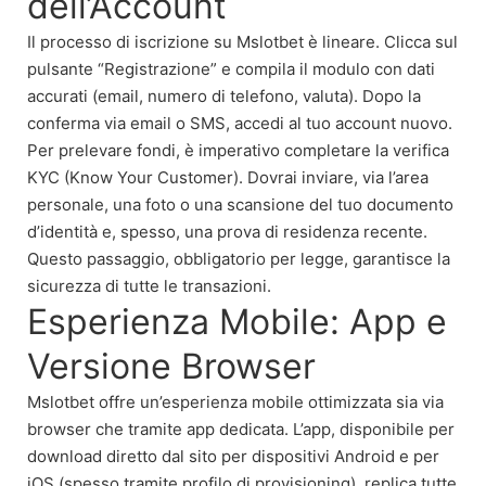
dell’Account
Il processo di iscrizione su Mslotbet è lineare. Clicca sul
pulsante “Registrazione” e compila il modulo con dati
accurati (email, numero di telefono, valuta). Dopo la
conferma via email o SMS, accedi al tuo account nuovo.
Per prelevare fondi, è imperativo completare la verifica
KYC (Know Your Customer). Dovrai inviare, via l’area
personale, una foto o una scansione del tuo documento
d’identità e, spesso, una prova di residenza recente.
Questo passaggio, obbligatorio per legge, garantisce la
sicurezza di tutte le transazioni.
Esperienza Mobile: App e
Versione Browser
Mslotbet offre un’esperienza mobile ottimizzata sia via
browser che tramite app dedicata. L’app, disponibile per
download diretto dal sito per dispositivi Android e per
iOS (spesso tramite profilo di provisioning), replica tutte