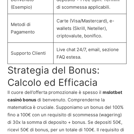
(Esempio)
di scommessa applicabili.
Carte (Visa/Mastercard), e-
Metodi di
wallets (Skrill, Neteller),
Pagamento
criptovalute, bonifico.
Live chat 24/7, email, sezione
Supporto Clienti
FAQ estesa.
Strategia del Bonus:
Calcolo ed Efficacia
Il cuore dell’offerta promozionale è spesso il
mslotbet
casinò bonus
di benvenuto. Comprenderne la
matematica è cruciale. Supponiamo un bonus del 100%
fino a 100€ con un requisito di scommessa (wagering)
di 30x la somma di deposito + bonus. Se depositi 50€,
ricevi 50€ di bonus, per un totale di 100€. Il requisito di