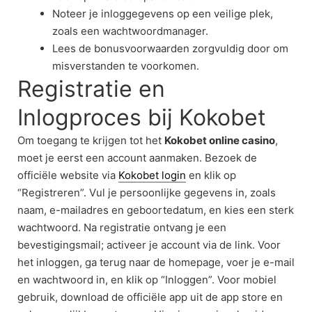
Noteer je inloggegevens op een veilige plek,
zoals een wachtwoordmanager.
Lees de bonusvoorwaarden zorgvuldig door om
misverstanden te voorkomen.
Registratie en
Inlogproces bij Kokobet
Om toegang te krijgen tot het
Kokobet online casino
,
moet je eerst een account aanmaken. Bezoek de
officiële website via
Kokobet login
en klik op
“Registreren”. Vul je persoonlijke gegevens in, zoals
naam, e-mailadres en geboortedatum, en kies een sterk
wachtwoord. Na registratie ontvang je een
bevestigingsmail; activeer je account via de link. Voor
het inloggen, ga terug naar de homepage, voer je e-mail
en wachtwoord in, en klik op “Inloggen”. Voor mobiel
gebruik, download de officiële app uit de app store en