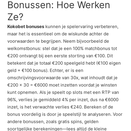
Bonussen: Hoe Werken
Ze?
Kokobet bonuses
kunnen je spelervaring verbeteren,
maar het is essentieel om de wiskunde achter de
voorwaarden te begrijpen. Neem bijvoorbeeld de
welkomstbonus: stel dat je een 100% matchbonus tot
€200 ontvangt bij een eerste storting van €100. Dit
betekent dat je totaal €200 speelgeld hebt (€100 eigen
geld + €100 bonus). Echter, er is een
omschrijvingsvoorwaarde van 30x, wat inhoudt dat je
€200 x 30 = €6000 moet inzetten voordat je winsten
kunt opnemen. Als je speelt op slots met een RTP van
96%, verlies je gemiddeld 4% per inzet, dus na €6000
inzet, is het verwachte verlies €240. Bereken of de
bonus voordelig is door je speelstijl te analyseren. Voor
andere bonussen, zoals gratis spins, gelden
soortgelijke berekeningen—lees altijd de kleine