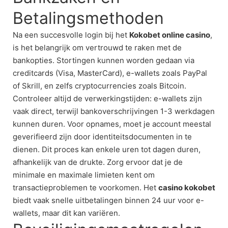
Betalingsmethoden
Na een succesvolle login bij het
Kokobet online casino
,
is het belangrijk om vertrouwd te raken met de
bankopties. Stortingen kunnen worden gedaan via
creditcards (Visa, MasterCard), e-wallets zoals PayPal
of Skrill, en zelfs cryptocurrencies zoals Bitcoin.
Controleer altijd de verwerkingstijden: e-wallets zijn
vaak direct, terwijl bankoverschrijvingen 1-3 werkdagen
kunnen duren. Voor opnames, moet je account meestal
geverifieerd zijn door identiteitsdocumenten in te
dienen. Dit proces kan enkele uren tot dagen duren,
afhankelijk van de drukte. Zorg ervoor dat je de
minimale en maximale limieten kent om
transactieproblemen te voorkomen. Het
casino kokobet
biedt vaak snelle uitbetalingen binnen 24 uur voor e-
wallets, maar dit kan variëren.