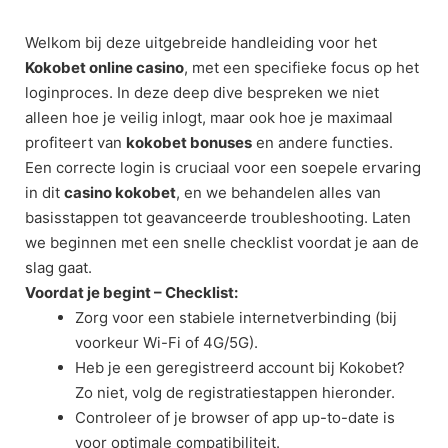
Skip
to
Welkom bij deze uitgebreide handleiding voor het
content
Kokobet online casino
, met een specifieke focus op het
loginproces. In deze deep dive bespreken we niet
alleen hoe je veilig inlogt, maar ook hoe je maximaal
profiteert van
kokobet bonuses
en andere functies.
Een correcte login is cruciaal voor een soepele ervaring
in dit
casino kokobet
, en we behandelen alles van
basisstappen tot geavanceerde troubleshooting. Laten
we beginnen met een snelle checklist voordat je aan de
slag gaat.
Voordat je begint – Checklist:
Zorg voor een stabiele internetverbinding (bij
voorkeur Wi-Fi of 4G/5G).
Heb je een geregistreerd account bij Kokobet?
Zo niet, volg de registratiestappen hieronder.
Controleer of je browser of app up-to-date is
voor optimale compatibiliteit.