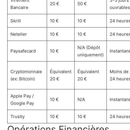
Virement
3-5 jours
20 €
50 €
Bancaire
ouvrables
Skrill
10 €
10 €
24 heure
Neteller
10 €
10 €
24 heure
N/A (Dépôt
Paysafecard
10 €
Instantan
uniquement)
Cryptomonnaie
Équivalent
Équivalent
Moins de
(ex: Bitcoin)
20 €
20 €
24 heure
Apple Pay /
10 €
N/A
Instantan
Google Pay
Trustly
10 €
10 €
24 heure
Opérations Financières