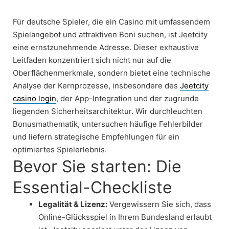
Skip
to
Für deutsche Spieler, die ein Casino mit umfassendem
content
Spielangebot und attraktiven Boni suchen, ist Jeetcity
eine ernstzunehmende Adresse. Dieser exhaustive
Leitfaden konzentriert sich nicht nur auf die
Oberflächenmerkmale, sondern bietet eine technische
Analyse der Kernprozesse, insbesondere des
Jeetcity
casino login
, der App-Integration und der zugrunde
liegenden Sicherheitsarchitektur. Wir durchleuchten
Bonusmathematik, untersuchen häufige Fehlerbilder
und liefern strategische Empfehlungen für ein
optimiertes Spielerlebnis.
Bevor Sie starten: Die
Essential-Checkliste
Legalität & Lizenz:
Vergewissern Sie sich, dass
Online-Glücksspiel in Ihrem Bundesland erlaubt