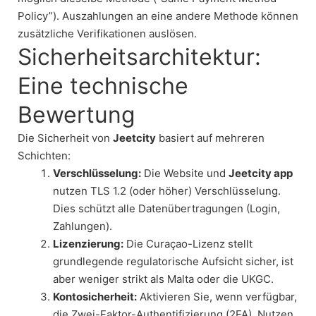
Policy”). Auszahlungen an eine andere Methode können
zusätzliche Verifikationen auslösen.
Sicherheitsarchitektur:
Eine technische
Bewertung
Die Sicherheit von
Jeetcity
basiert auf mehreren
Schichten:
Verschlüsselung:
Die Website und
Jeetcity app
nutzen TLS 1.2 (oder höher) Verschlüsselung.
Dies schützt alle Datenübertragungen (Login,
Zahlungen).
Lizenzierung:
Die Curaçao-Lizenz stellt
grundlegende regulatorische Aufsicht sicher, ist
aber weniger strikt als Malta oder die UKGC.
Kontosicherheit:
Aktivieren Sie, wenn verfügbar,
die Zwei-Faktor-Authentifizierung (2FA). Nutzen