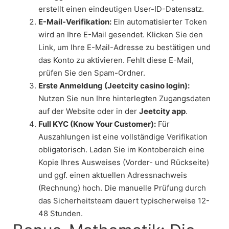
erstellt einen eindeutigen User-ID-Datensatz.
E-Mail-Verifikation:
Ein automatisierter Token
wird an Ihre E-Mail gesendet. Klicken Sie den
Link, um Ihre E-Mail-Adresse zu bestätigen und
das Konto zu aktivieren. Fehlt diese E-Mail,
prüfen Sie den Spam-Ordner.
Erste Anmeldung (Jeetcity casino login):
Nutzen Sie nun Ihre hinterlegten Zugangsdaten
auf der Website oder in der
Jeetcity app
.
Full KYC (Know Your Customer):
Für
Auszahlungen ist eine vollständige Verifikation
obligatorisch. Laden Sie im Kontobereich eine
Kopie Ihres Ausweises (Vorder- und Rückseite)
und ggf. einen aktuellen Adressnachweis
(Rechnung) hoch. Die manuelle Prüfung durch
das Sicherheitsteam dauert typischerweise 12-
48 Stunden.