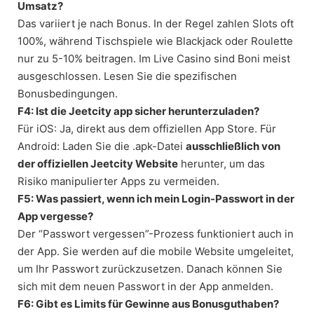
Umsatz?
Das variiert je nach Bonus. In der Regel zahlen Slots oft
100%, während Tischspiele wie Blackjack oder Roulette
nur zu 5-10% beitragen. Im Live Casino sind Boni meist
ausgeschlossen. Lesen Sie die spezifischen
Bonusbedingungen.
F4: Ist die Jeetcity app sicher herunterzuladen?
Für iOS: Ja, direkt aus dem offiziellen App Store. Für
Android: Laden Sie die .apk-Datei
ausschließlich von
der offiziellen Jeetcity Website
herunter, um das
Risiko manipulierter Apps zu vermeiden.
F5: Was passiert, wenn ich mein Login-Passwort in der
App vergesse?
Der “Passwort vergessen”-Prozess funktioniert auch in
der App. Sie werden auf die mobile Website umgeleitet,
um Ihr Passwort zurückzusetzen. Danach können Sie
sich mit dem neuen Passwort in der App anmelden.
F6: Gibt es Limits für Gewinne aus Bonusguthaben?