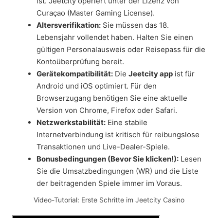
ist. Jeetcity operiert unter der Lizenz von
Curaçao (Master Gaming License).
Altersverifikation:
Sie müssen das 18.
Lebensjahr vollendet haben. Halten Sie einen
gültigen Personalausweis oder Reisepass für die
Kontoüberprüfung bereit.
Gerätekompatibilität:
Die
Jeetcity app
ist für
Android und iOS optimiert. Für den
Browserzugang benötigen Sie eine aktuelle
Version von Chrome, Firefox oder Safari.
Netzwerkstabilität:
Eine stabile
Internetverbindung ist kritisch für reibungslose
Transaktionen und Live-Dealer-Spiele.
Bonusbedingungen (Bevor Sie klicken!):
Lesen
Sie die Umsatzbedingungen (WR) und die Liste
der beitragenden Spiele immer im Voraus.
Video-Tutorial: Erste Schritte im Jeetcity Casino