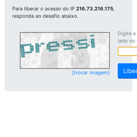
Para liberar o acesso
do IP
216.73.216.175
,
responda ao desafio abaixo.
Digite 
lado no
[trocar imagem]