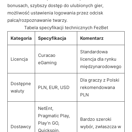
bonusach, szybszy dostęp do ulubionych gier,
możliwość ustawienia logowania przez odcisk
palca/rozpoznawanie twarzy.
Tabela specyfikacji technicznych FezBet
Kategoria
Specyfikacja
Komentarz
Standardowa
Curacao
Licencja
licencja dla rynku
eGaming
międzynarodowego
Dla graczy z Polski
Dostępne
PLN, EUR, USD
rekomendowana
waluty
PLN
NetEnt,
Pragmatic Play,
Bardzo szeroki
Play’n GO,
Dostawcy
wybór, zwłaszcza w
Quickspin,