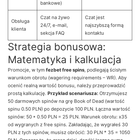
bankowe)
Czat na żywo
Czat jest
Obsługa
24/7, e-mail,
najszybszą formą
klienta
sekcja FAQ
kontaktu
Strategia bonusowa:
Matematyka i kalkulacja
Promocje, w tym
fezbet free spins
, podlegają ścisłym
warunkom obrotu (wagering requirements – WR). Aby
ocenić realną wartość bonusu, należy przeprowadzić
prostą kalkulację.
Przykład scenariusza:
Otrzymujesz
50 darmowych spinów na grę Book of Dead (wartość
spinu 0.50 PLN) po depozycie 100 PLN. Łączna wartość
spinów: 50 * 0.50 PLN = 25 PLN. Warunek obrotu: x35
od wygranych z free spins. Zakładając, że wygrałeś 30
PLN z tych spinów, musisz obrócić: 30 PLN * 35 = 1050