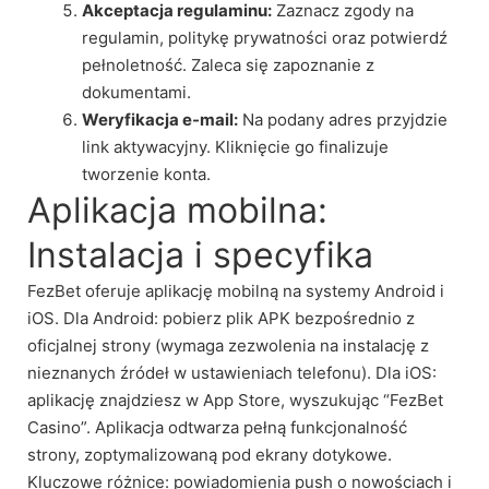
Akceptacja regulaminu:
Zaznacz zgody na
regulamin, politykę prywatności oraz potwierdź
pełnoletność. Zaleca się zapoznanie z
dokumentami.
Weryfikacja e-mail:
Na podany adres przyjdzie
link aktywacyjny. Kliknięcie go finalizuje
tworzenie konta.
Aplikacja mobilna:
Instalacja i specyfika
FezBet oferuje aplikację mobilną na systemy Android i
iOS. Dla Android: pobierz plik APK bezpośrednio z
oficjalnej strony (wymaga zezwolenia na instalację z
nieznanych źródeł w ustawieniach telefonu). Dla iOS:
aplikację znajdziesz w App Store, wyszukując “FezBet
Casino”. Aplikacja odtwarza pełną funkcjonalność
strony, zoptymalizowaną pod ekrany dotykowe.
Kluczowe różnice: powiadomienia push o nowościach i