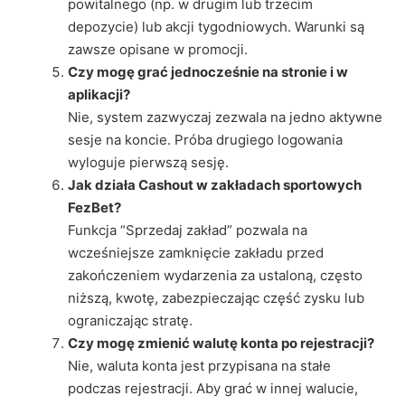
powitalnego (np. w drugim lub trzecim
depozycie) lub akcji tygodniowych. Warunki są
zawsze opisane w promocji.
Czy mogę grać jednocześnie na stronie i w
aplikacji?
Nie, system zazwyczaj zezwala na jedno aktywne
sesje na koncie. Próba drugiego logowania
wyloguje pierwszą sesję.
Jak działa Cashout w zakładach sportowych
FezBet?
Funkcja “Sprzedaj zakład” pozwala na
wcześniejsze zamknięcie zakładu przed
zakończeniem wydarzenia za ustaloną, często
niższą, kwotę, zabezpieczając część zysku lub
ograniczając stratę.
Czy mogę zmienić walutę konta po rejestracji?
Nie, waluta konta jest przypisana na stałe
podczas rejestracji. Aby grać w innej walucie,