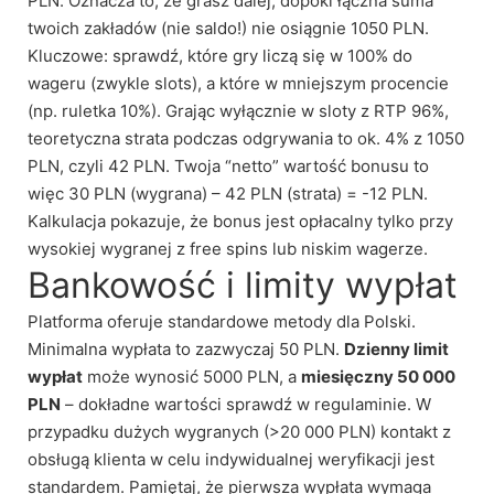
PLN. Oznacza to, że grasz dalej, dopóki łączna suma
twoich zakładów (nie saldo!) nie osiągnie 1050 PLN.
Kluczowe: sprawdź, które gry liczą się w 100% do
wageru (zwykle slots), a które w mniejszym procencie
(np. ruletka 10%). Grając wyłącznie w sloty z RTP 96%,
teoretyczna strata podczas odgrywania to ok. 4% z 1050
PLN, czyli 42 PLN. Twoja “netto” wartość bonusu to
więc 30 PLN (wygrana) – 42 PLN (strata) = -12 PLN.
Kalkulacja pokazuje, że bonus jest opłacalny tylko przy
wysokiej wygranej z free spins lub niskim wagerze.
Bankowość i limity wypłat
Platforma oferuje standardowe metody dla Polski.
Minimalna wypłata to zazwyczaj 50 PLN.
Dzienny limit
wypłat
może wynosić 5000 PLN, a
miesięczny 50 000
PLN
– dokładne wartości sprawdź w regulaminie. W
przypadku dużych wygranych (>20 000 PLN) kontakt z
obsługą klienta w celu indywidualnej weryfikacji jest
standardem. Pamiętaj, że pierwsza wypłata wymaga