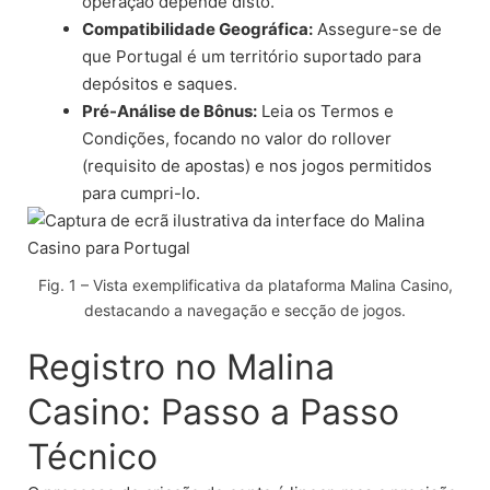
operação depende disto.
Compatibilidade Geográfica:
Assegure-se de
que Portugal é um território suportado para
depósitos e saques.
Pré-Análise de Bônus:
Leia os Termos e
Condições, focando no valor do rollover
(requisito de apostas) e nos jogos permitidos
para cumpri-lo.
Fig. 1 – Vista exemplificativa da plataforma Malina Casino,
destacando a navegação e secção de jogos.
Registro no Malina
Casino: Passo a Passo
Técnico