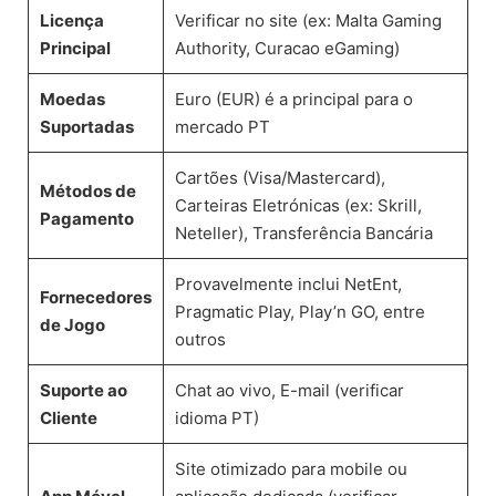
Licença
Verificar no site (ex: Malta Gaming
Principal
Authority, Curacao eGaming)
Moedas
Euro (EUR) é a principal para o
Suportadas
mercado PT
Cartões (Visa/Mastercard),
Métodos de
Carteiras Eletrónicas (ex: Skrill,
Pagamento
Neteller), Transferência Bancária
Provavelmente inclui NetEnt,
Fornecedores
Pragmatic Play, Play’n GO, entre
de Jogo
outros
Suporte ao
Chat ao vivo, E-mail (verificar
Cliente
idioma PT)
Site otimizado para mobile ou