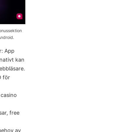
onussektion
ndroid.
r: App
nativt kan
ebbläsare.
D för
 casino
ar, free
behov av