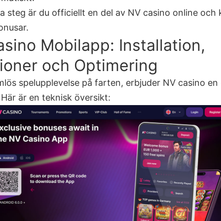
a steg är du officiellt en del av NV casino online och
onusar.
sino Mobilapp: Installation,
ioner och Optimering
mlös spelupplevelse på farten, erbjuder NV casino en
Här är en teknisk översikt: