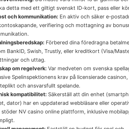
ka detta med ett giltigt svenskt ID-kort, pass eller kö
ost och kommunikation:
En aktiv och säker e-postad
kontoskapande, verifiering och mottagning av bonus
munikation.
alningsberedskap:
Förbered dina föredragna betalm
m BankID, Swish, Trustly, eller kreditkort (Visa/Mast
ttningar och uttag.
skap om regelverk:
Var medveten om svenska spella
usive Spelinspektionens krav på licensierade casinon,
teplikt och ansvarsfullt spelande.
isk kompatibilitet:
Säkerställ att din enhet (smartp
et, dator) har en uppdaterad webbläsare eller operat
stöder NV casino online plattform, inklusive mobila
ämpligt.
kroll management:
Fastställ en budget för spel och