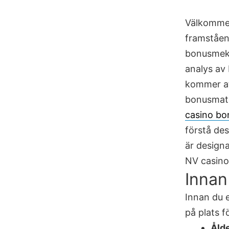
Skip
to
Välkommen 
content
framståen
bonusmeka
analys av
kommer att
bonusmate
casino bo
förstå des
är design
NV casino
Innan
Innan du e
på plats f
Ålde