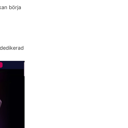
 kan börja
 dedikerad