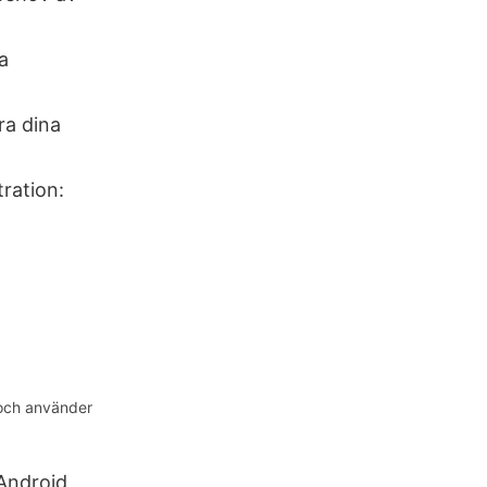
a
ra dina
tration:
 och använder
 Android