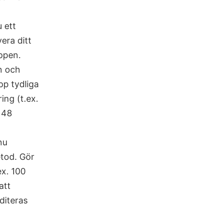
u ett
vera ditt
ppen.
en och
pp tydliga
ing (t.ex.
l 48
nu
etod. Gör
ex. 100
att
diteras