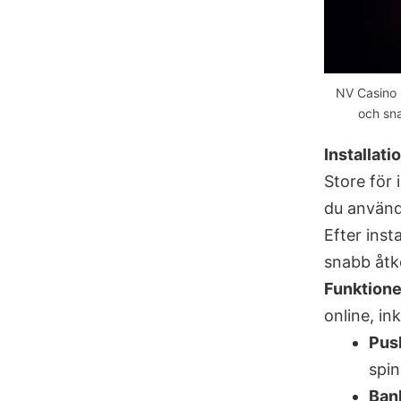
NV Casino 
och sn
Installat
Store för 
du använd
Efter inst
snabb åtk
Funktione
online, ink
Pus
spin
Ban