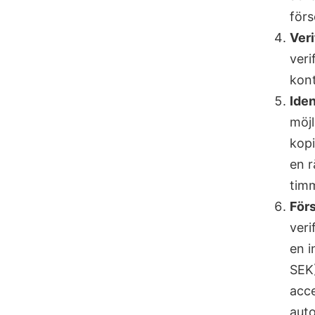
förs
Veri
veri
kont
Iden
möjl
kopi
en r
timm
Förs
veri
en i
SEK)
acce
auto