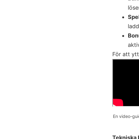
löse
Spel
ladd
Bon
akti
För att yt
En video-gui
Tekniska 