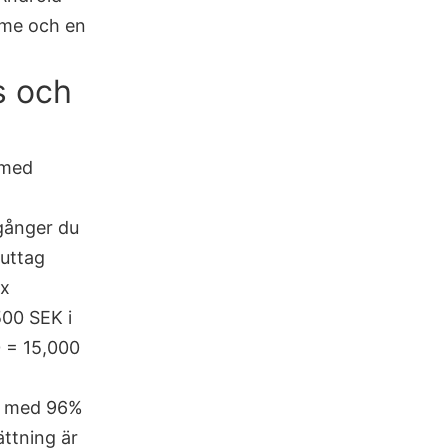
ymme och en
s och
 med
gånger du
 uttag
0x
500 SEK i
 = 15,000
el med 96%
ttning är