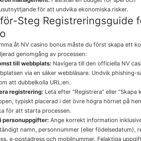
sutnyttjande för att undvika ekonomiska risker.
för-Steg Registreringsguide 
no
omma åt NV casino bonus måste du först skapa ett ko
aljerad genomgång av processen:
mst till webbplats:
Navigera till den officiella NV cas
platsen via en säker webbläsare. Undvik phishing-sa
m att dubbelkolla URL:en.
iera registrering:
Leta efter “Registrera” eller “Skapa 
pen, typiskt placerad i det övre högra hörnet på he
ka för att starta processen.
 i personuppgifter:
Ange korrekt information inklusiv
ständigt namn, personnummer (eller födelsedatum), r
ss, e-postadress och mobilnummer. Felaktiga uppgif