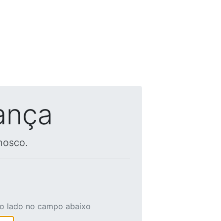
ança
nosco.
ao lado no campo abaixo