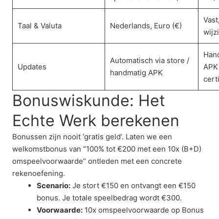
Vast
Taal & Valuta
Nederlands, Euro (€)
wijz
Han
Automatisch via store /
Updates
APK 
handmatig APK
cert
Bonuswiskunde: Het
Echte Werk berekenen
Bonussen zijn nooit ‘gratis geld’. Laten we een
welkomstbonus van “100% tot €200 met een 10x (B+D)
omspeelvoorwaarde” ontleden met een concrete
rekenoefening.
Scenario:
Je stort €150 en ontvangt een €150
bonus. Je totale speelbedrag wordt €300.
Voorwaarde:
10x omspeelvoorwaarde op Bonus