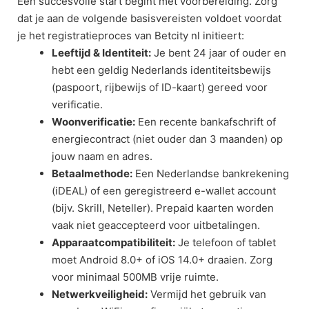
Een succesvolle start begint met voorbereiding. Zorg
dat je aan de volgende basisvereisten voldoet voordat
je het registratieproces van Betcity nl initieert:
Leeftijd & Identiteit:
Je bent 24 jaar of ouder en
hebt een geldig Nederlands identiteitsbewijs
(paspoort, rijbewijs of ID-kaart) gereed voor
verificatie.
Woonverificatie:
Een recente bankafschrift of
energiecontract (niet ouder dan 3 maanden) op
jouw naam en adres.
Betaalmethode:
Een Nederlandse bankrekening
(iDEAL) of een geregistreerd e-wallet account
(bijv. Skrill, Neteller). Prepaid kaarten worden
vaak niet geaccepteerd voor uitbetalingen.
Apparaatcompatibiliteit:
Je telefoon of tablet
moet Android 8.0+ of iOS 14.0+ draaien. Zorg
voor minimaal 500MB vrije ruimte.
Netwerkveiligheid:
Vermijd het gebruik van