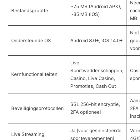
Nee
~75 MB (Android APK),
Bestandsgrootte
cach
~85 MB (iOS)
MB
Niet
Ondersteunde OS
Android 8.0+, iOS 14.0+
geop
voor
Live
Sportweddenschappen,
Cash
Kernfunctionaliteiten
Casino, Live Casino,
spor
Promoties, Cash Out
Aanb
SSL 256-bit encryptie,
Beveiligingsprotocollen
2FA 
2FA optioneel
insc
Ja (voor geselecteerde
Vere
Live Streaming
sportevenementen)
4G/5